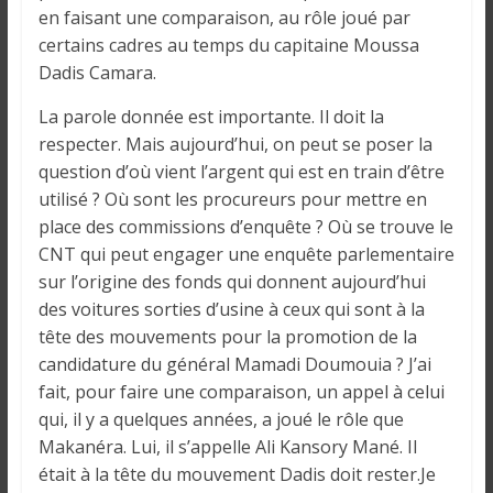
o
en faisant une comparaison, au rôle joué par
n
certains cadres au temps du capitaine Moussa
s
Dadis Camara.
G
é
La parole donnée est importante. Il doit la
n
respecter. Mais aujourd’hui, on peut se poser la
é
question d’où vient l’argent qui est en train d’être
r
utilisé ? Où sont les procureurs pour mettre en
a
place des commissions d’enquête ? Où se trouve le
l
CNT qui peut engager une enquête parlementaire
e
sur l’origine des fonds qui donnent aujourd’hui
s
des voitures sorties d’usine à ceux qui sont à la
s
tête des mouvements pour la promotion de la
u
candidature du général Mamadi Doumouia ? J’ai
r
fait, pour faire une comparaison, un appel à celui
l
qui, il y a quelques années, a joué le rôle que
a
Makanéra. Lui, il s’appelle Ali Kansory Mané. Il
G
était à la tête du mouvement Dadis doit rester.Je
u