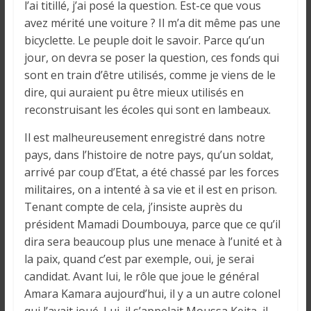
l’ai titillé, j’ai posé la question. Est-ce que vous
i
n
avez mérité une voiture ? Il m’a dit même pas une
é
bicyclette. Le peuple doit le savoir. Parce qu’un
e
jour, on devra se poser la question, ces fonds qui
e
sont en train d’être utilisés, comme je viens de le
t
dire, qui auraient pu être mieux utilisés en
d
reconstruisant les écoles qui sont en lambeaux.
a
Il est malheureusement enregistré dans notre
n
pays, dans l’histoire de notre pays, qu’un soldat,
s
arrivé par coup d’Etat, a été chassé par les forces
l
e
militaires, on a intenté à sa vie et il est en prison.
m
Tenant compte de cela, j’insiste auprès du
o
président Mamadi Doumbouya, parce que ce qu’il
n
dira sera beaucoup plus une menace à l’unité et à
d
la paix, quand c’est par exemple, oui, je serai
e
candidat. Avant lui, le rôle que joue le général
Amara Kamara aujourd’hui, il y a un autre colonel