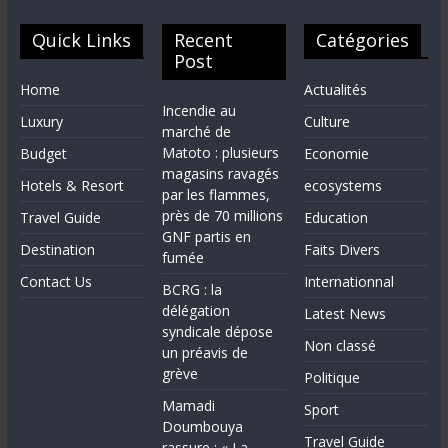
Quick Links
Recent
Catégories
Post
Home
Actualités
Incendie au
Luxury
Culture
marché de
Matoto : plusieurs
Budget
Economie
magasins ravagés
Hotels & Resort
ecosystems
par les flammes,
près de 70 millions
Travel Guide
Education
GNF partis en
Destination
Faits Divers
fumée
Contact Us
Internationnal
BCRG : la
délégation
Latest News
syndicale dépose
Non classé
un préavis de
grève
Politique
Mamadi
Sport
Doumbouya
Travel Guide
rassure : « La