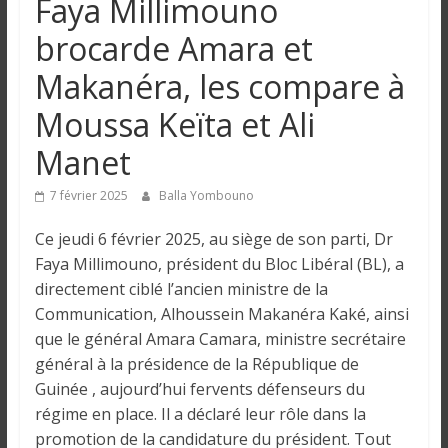
Faya Millimouno
n
brocarde Amara et
g
Makanéra, les compare à
Moussa Keïta et Ali
u
Manet
e
7 février 2025
Balla Yombouno
I
Ce jeudi 6 février 2025, au siège de son parti, Dr
n
Faya Millimouno, président du Bloc Libéral (BL), a
f
directement ciblé l’ancien ministre de la
o
Communication, Alhoussein Makanéra Kaké, ainsi
r
que le général Amara Camara, ministre secrétaire
m
général à la présidence de la République de
a
Guinée , aujourd’hui fervents défenseurs du
t
régime en place. Il a déclaré leur rôle dans la
i
promotion de la candidature du président. Tout