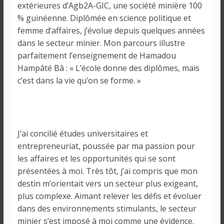
i
extérieures d’Agb2A-GIC, une société minière 100
n
% guinéenne. Diplômée en science politique et
é
femme d’affaires, j’évolue depuis quelques années
e
dans le secteur minier. Mon parcours illustre
e
parfaitement l’enseignement de Hamadou
t
Hampâté Bâ : « L’école donne des diplômes, mais
d
c’est dans la vie qu’on se forme. »
a
n
s
l
J’ai concilié études universitaires et
e
entrepreneuriat, poussée par ma passion pour
m
les affaires et les opportunités qui se sont
o
présentées à moi. Très tôt, j’ai compris que mon
n
destin m’orientait vers un secteur plus exigeant,
d
plus complexe. Aimant relever les défis et évoluer
e
dans des environnements stimulants, le secteur
minier s’est imposé à moi comme une évidence.