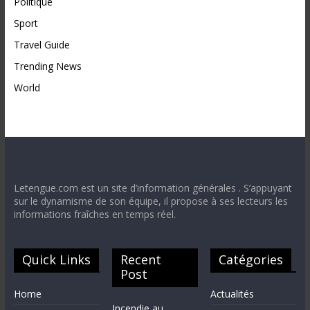
Politique
Sport
Travel Guide
Trending News
World
Letengue.com est un site d’information générales . S’appuyant
sur le dynamisme de son équipe, il propose à ses lecteurs les
informations fraîches en temps réel.
Quick Links
Recent
Catégories
Post
Home
Actualités
Incendie au