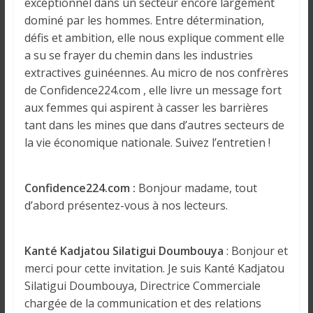
o
exceptionnel dans un secteur encore largement
n
dominé par les hommes. Entre détermination,
s
défis et ambition, elle nous explique comment elle
G
a su se frayer du chemin dans les industries
é
extractives guinéennes. Au micro de nos confrères
n
de Confidence224.com , elle livre un message fort
é
aux femmes qui aspirent à casser les barrières
r
tant dans les mines que dans d’autres secteurs de
a
la vie économique nationale. Suivez l’entretien !
l
e
s
Confidence224.com :
Bonjour madame, tout
s
d’abord présentez-vous à nos lecteurs.
u
r
Kanté Kadjatou Silatigui Doumbouya
: Bonjour et
l
merci pour cette invitation. Je suis Kanté Kadjatou
a
G
Silatigui Doumbouya, Directrice Commerciale
u
chargée de la communication et des relations