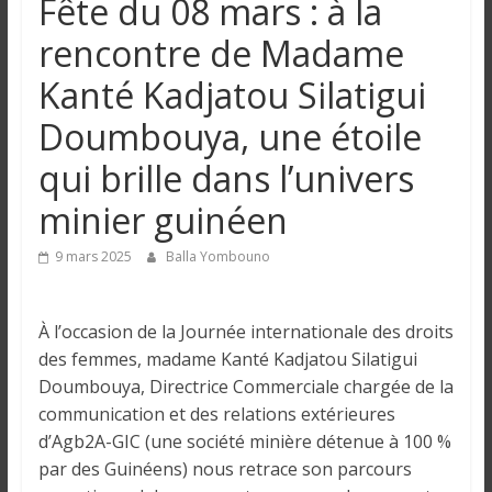
Fête du 08 mars : à la
n
rencontre de Madame
g
Kanté Kadjatou Silatigui
Doumbouya, une étoile
u
qui brille dans l’univers
e
minier guinéen
I
9 mars 2025
Balla Yombouno
n
f
À l’occasion de la Journée internationale des droits
o
des femmes, madame Kanté Kadjatou Silatigui
r
Doumbouya, Directrice Commerciale chargée de la
m
a
communication et des relations extérieures
t
d’Agb2A-GIC (une société minière détenue à 100 %
i
par des Guinéens) nous retrace son parcours