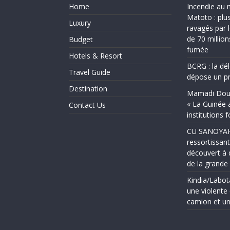
Home
Incendie au 
Matoto : plu
Luxury
ravagés par 
de 70 millio
Budget
fumée
Hotels & Resort
BCRG : la dé
Travel Guide
dépose un pr
Destination
Mamadi Doum
« La Guinée 
Contact Us
institutions 
CU SANOYAH :
ressortissant
découvert à 
de la grand
Kindia/Labot
une violente 
camion et un