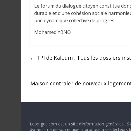
Le forum du dialogue citoyen constitue donc
durable et d’une cohésion sociale harmonieus
une dynamique collective de progrès.
Mohamed YBNO
←
TPI de Kaloum : Tous les dossiers insc
Maison centrale : de nouveaux logements
Letengue.com est un site d’information générales . S’
dynamisme de son équipe, il propose à ses lecteurs l