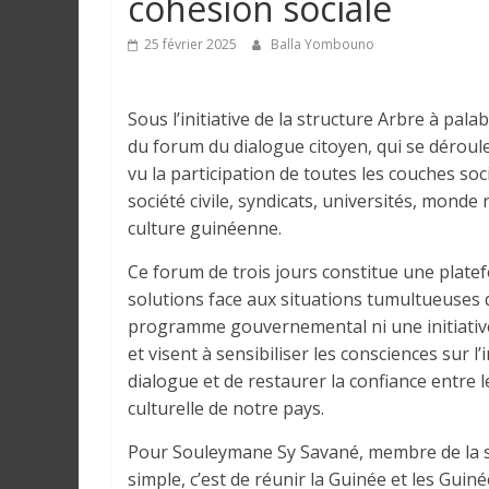
cohésion sociale
e
25 février 2025
Balla Yombouno
I
n
Sous l’initiative de la structure Arbre à pal
f
du forum du dialogue citoyen, qui se déroule
o
vu la participation de toutes les couches soc
r
société civile, syndicats, universités, monde 
m
culture guinéenne.
a
t
Ce forum de trois jours constitue une plate
i
solutions face aux situations tumultueuses q
o
programme gouvernemental ni une initiative 
n
et visent à sensibiliser les consciences sur l’
s
dialogue et de restaurer la confiance entre l
G
culturelle de notre pays.
é
n
Pour Souleymane Sy Savané, membre de la str
é
simple, c’est de réunir la Guinée et les Gu