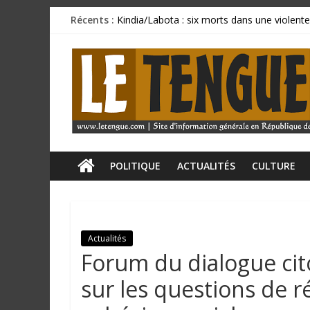
Passer
Récents :
Kindia/Labota : six morts dans une violente
au
Incendie au marché de Matoto : plusieurs 
contenu
L
BCRG : la délégation syndicale dépose un p
Mamadi Doumbouya rassure : « La Guinée av
CU SANOYAH : le corps d’un ressortissant 
e
T
e
POLITIQUE
ACTUALITÉS
CULTURE
n
Actualités
g
Forum du dialogue cit
u
sur les questions de ré