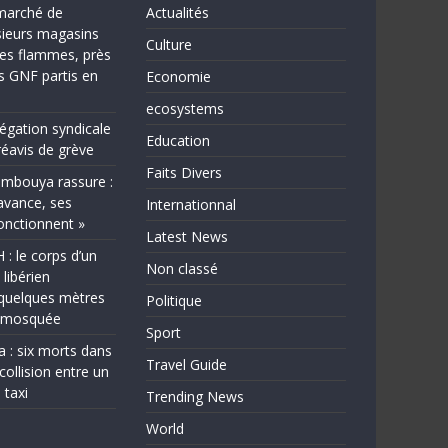
marché de
Actualités
sieurs magasins
Culture
les flammes, près
ns GNF partis en
Economie
ecosystems
légation syndicale
Education
éavis de grève
Faits Divers
bouya rassure :
avance, ses
Internationnal
fonctionnent »
Latest News
 le corps d’un
Non classé
 libérien
quelques mètres
Politique
e mosquée
Sport
a : six morts dans
Travel Guide
collision entre un
 taxi
Trending News
World