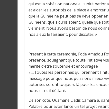
r
qui est la cohésion nationale, l’unité nati
a
et aider les autorités de la place à amorce
l
que la Guinée ne peut pas se développer en e
e
Guinéens, quels qu’ils soient, quelle que soit
s
viennent. Nous avons besoin de nous donner
s
nos aïeux le faisaient, pour discuter. »
u
r
l
Présent à cette cérémonie, Fodé Amadou Fofa
a
G
présence, soulignant que toute initiative vis
u
mérite d’être soutenue et encouragée.
i
« …Toutes les personnes qui prennent l’initi
n
message pour que nous puissions mieux vivr
é
autorités seront toujours là pour les encou
e
nous », a-t-il déclaré.
e
De son côté, Ousmane Dadis Camara a, dans so
t
Palabre pour avoir lancé un tel projet visant
d