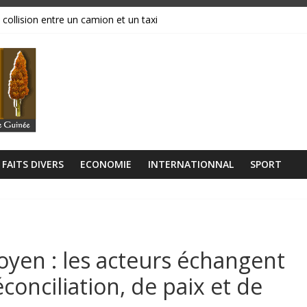
 collision entre un camion et un taxi
magasins ravagés par les flammes, près de 70 millions GNF partis en
réavis de grève
ance, ses institutions fonctionnent »
libérien découvert à quelques mètres de la grande mosquée
FAITS DIVERS
ECONOMIE
INTERNATIONNAL
SPORT
oyen : les acteurs échangent
conciliation, de paix et de