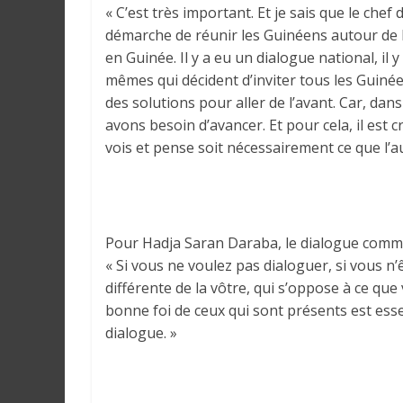
« C’est très important. Et je sais que le chef 
a
n
démarche de réunir les Guinéens autour de la
s
en Guinée. Il y a eu un dialogue national, il 
l
mêmes qui décident d’inviter tous les Guinée
e
des solutions pour aller de l’avant. Car, d
m
avons besoin d’avancer. Et pour cela, il est c
o
vois et pense soit nécessairement ce que l’
n
d
e
Pour Hadja Saran Daraba, le dialogue comme
« Si vous ne voulez pas dialoguer, si vous n’
différente de la vôtre, qui s’oppose à ce que 
bonne foi de ceux qui sont présents est ess
dialogue. »