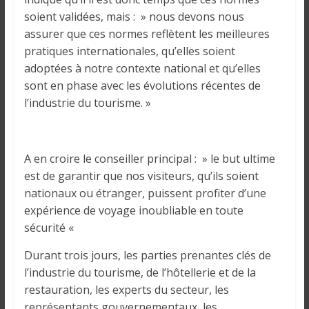
i
soient validées, mais : » nous devons nous
n
assurer que ces normes reflètent les meilleures
é
pratiques internationales, qu’elles soient
e
adoptées à notre contexte national et qu’elles
e
sont en phase avec les évolutions récentes de
t
l’industrie du tourisme. »
d
a
n
s
A en croire le conseiller principal : » le but ultime
l
est de garantir que nos visiteurs, qu’ils soient
e
nationaux ou étranger, puissent profiter d’une
m
expérience de voyage inoubliable en toute
o
sécurité «
n
d
Durant trois jours, les parties prenantes clés de
e
l’industrie du tourisme, de l’hôtellerie et de la
restauration, les experts du secteur, les
représentants gouvernementaux, les