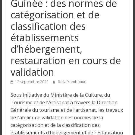
Guinée : des normes de
n
catégorisation et de
g
classification des
établissements
u
d’hébergement,
e
restauration en cours de
validation
I
n
12 septembre 2023
Balla Yombouno
f
o
Sous initiative du Ministère de la Culture, du
r
Tourisme et de l’Artisanat à travers la Direction
m
Générale du tourisme et de l’artisanat, les travaux
a
de l’atelier de validation des normes de la
t
catégorisation et de la classification des
i
établissements d’hébergement et de restauration