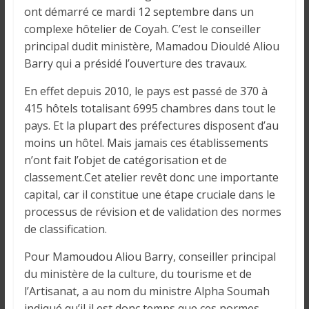
o
ont démarré ce mardi 12 septembre dans un
n
complexe hôtelier de Coyah. C’est le conseiller
s
principal dudit ministère, Mamadou Diouldé Aliou
G
Barry qui a présidé l’ouverture des travaux.
é
n
En effet depuis 2010, le pays est passé de 370 à
é
415 hôtels totalisant 6995 chambres dans tout le
r
pays. Et la plupart des préfectures disposent d’au
a
moins un hôtel. Mais jamais ces établissements
l
n’ont fait l’objet de catégorisation et de
e
classement.Cet atelier revêt donc une importante
s
capital, car il constitue une étape cruciale dans le
s
processus de révision et de validation des normes
u
de classification.
r
l
Pour Mamoudou Aliou Barry, conseiller principal
a
du ministère de la culture, du tourisme et de
G
l’Artisanat, a au nom du ministre Alpha Soumah
u
indiqué qu’il il est donc temps que ces normes