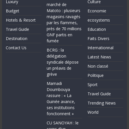
Luxury
Culture
marché de
Matoto : plusieurs
Budget
Economie
magasins ravagés
Hotels & Resort
ecosystems
par les flammes,
près de 70 millions
Travel Guide
Education
GNF partis en
Destination
Faits Divers
fumée
Contact Us
Internationnal
BCRG : la
délégation
Latest News
syndicale dépose
Non classé
un préavis de
grève
Politique
Mamadi
Sport
Doumbouya
Travel Guide
rassure : « La
Guinée avance,
Trending News
ses institutions
World
fonctionnent »
CU SANOYAH : le
corps d’un