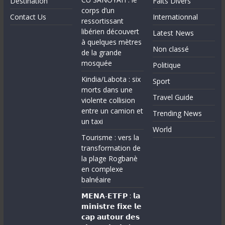
Destination
Faits Divers
corps d’un
Contact Us
Internationnal
ressortissant
libérien découvert
Latest News
à quelques mètres
Non classé
de la grande
mosquée
Politique
Kindia/Labota : six
Sport
morts dans une
Travel Guide
violente collision
entre un camion et
Trending News
un taxi
World
Tourisme : vers la
transformation de
la plage Rogbanè
en complexe
balnéaire
𝗠𝗘𝗡𝗔-𝗘𝗧𝗙𝗣 : 𝗹𝗮
𝗺𝗶𝗻𝗶𝘀𝘁𝗿𝗲 𝗳𝗶𝘅𝗲 𝗹𝗲
𝗰𝗮𝗽 𝗮𝘂𝘁𝗼𝘂𝗿 𝗱𝗲𝘀