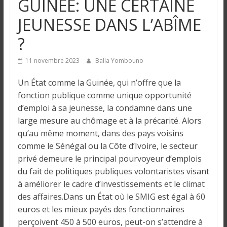
GUINEE: UNE CERTAINE
n
JEUNESSE DANS L’ABÎME
g
?
u
11 novembre 2023
Balla Yombouno
Un État comme la Guinée, qui n’offre que la
e
fonction publique comme unique opportunité
d’emploi à sa jeunesse, la condamne dans une
I
large mesure au chômage et à la précarité. Alors
n
qu’au même moment, dans des pays voisins
f
comme le Sénégal ou la Côte d’Ivoire, le secteur
o
privé demeure le principal pourvoyeur d’emplois
r
du fait de politiques publiques volontaristes visant
m
à améliorer le cadre d’investissements et le climat
a
des affaires.Dans un État où le SMIG est égal à 60
t
euros et les mieux payés des fonctionnaires
i
perçoivent 450 à 500 euros, peut-on s’attendre à