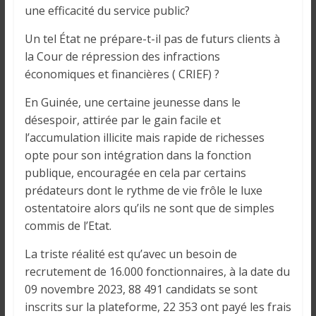
o
une efficacité du service public?
n
s
Un tel État ne prépare-t-il pas de futurs clients à
G
la Cour de répression des infractions
é
économiques et financières ( CRIEF) ?
n
é
En Guinée, une certaine jeunesse dans le
r
désespoir, attirée par le gain facile et
a
l’accumulation illicite mais rapide de richesses
l
opte pour son intégration dans la fonction
e
publique, encouragée en cela par certains
s
prédateurs dont le rythme de vie frôle le luxe
s
ostentatoire alors qu’ils ne sont que de simples
u
commis de l’Etat.
r
La triste réalité est qu’avec un besoin de
l
a
recrutement de 16.000 fonctionnaires, à la date du
G
09 novembre 2023, 88 491 candidats se sont
u
inscrits sur la plateforme, 22 353 ont payé les frais