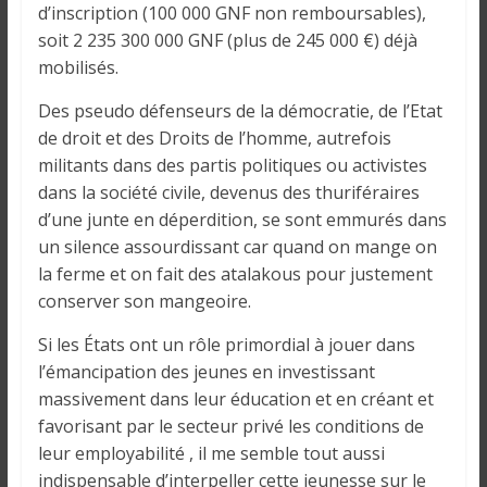
i
d’inscription (100 000 GNF non remboursables),
n
soit 2 235 300 000 GNF (plus de 245 000 €) déjà
é
mobilisés.
e
Des pseudo défenseurs de la démocratie, de l’Etat
e
de droit et des Droits de l’homme, autrefois
t
militants dans des partis politiques ou activistes
d
a
dans la société civile, devenus des thuriféraires
n
d’une junte en déperdition, se sont emmurés dans
s
un silence assourdissant car quand on mange on
l
la ferme et on fait des atalakous pour justement
e
conserver son mangeoire.
m
Si les États ont un rôle primordial à jouer dans
o
l’émancipation des jeunes en investissant
n
massivement dans leur éducation et en créant et
d
favorisant par le secteur privé les conditions de
e
leur employabilité , il me semble tout aussi
indispensable d’interpeller cette jeunesse sur le