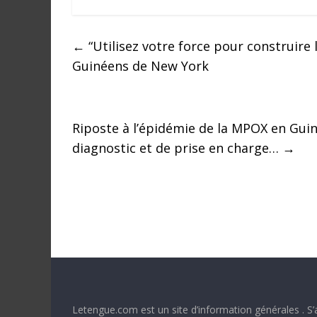
a
n
s
←
“Utilisez votre force pour construire 
l
Guinéens de New York
e
m
o
Riposte à l’épidémie de la MPOX en Guiné
n
d
diagnostic et de prise en charge…
→
e
Letengue.com est un site d’information générales . S’