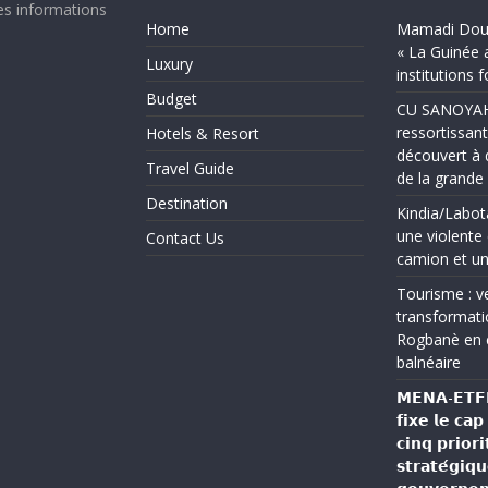
es informations
Home
Mamadi Doum
« La Guinée 
Luxury
institutions 
Budget
CU SANOYAH :
ressortissant
Hotels & Resort
découvert à 
Travel Guide
de la grand
Destination
Kindia/Labot
une violente 
Contact Us
camion et un
Tourisme : ve
transformati
Rogbanè en 
balnéaire
𝗠𝗘𝗡𝗔-𝗘𝗧𝗙𝗣 
𝗳𝗶𝘅𝗲 𝗹𝗲 𝗰𝗮
𝗰𝗶𝗻𝗾 𝗽𝗿𝗶𝗼𝗿𝗶
𝘀𝘁𝗿𝗮𝘁𝗲́𝗴𝗶𝗾