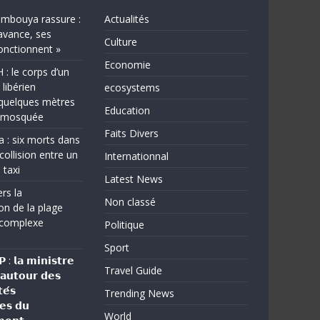
bouya rassure :
Actualités
avance, ses
Culture
fonctionnent »
Economie
 le corps d’un
 libérien
ecosystems
quelques mètres
Education
e mosquée
Faits Divers
a : six morts dans
collision entre un
Internationnal
 taxi
Latest News
rs la
Non classé
on de la plage
complexe
Politique
Sport
: 𝗹𝗮 𝗺𝗶𝗻𝗶𝘀𝘁𝗿𝗲
Travel Guide
 𝗮𝘂𝘁𝗼𝘂𝗿 𝗱𝗲𝘀
𝗲́𝘀
Trending News
𝗲𝘀 𝗱𝘂
World