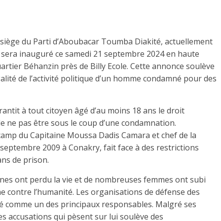
 siège du Parti d’Aboubacar Toumba Diakité, actuellement
e, sera inauguré ce samedi 21 septembre 2024 en haute
rtier Béhanzin près de Billy Ecole. Cette annonce soulève
égalité de l’activité politique d’un homme condamné pour des
antit à tout citoyen âgé d’au moins 18 ans le droit
n de ne pas être sous le coup d’une condamnation.
camp du Capitaine Moussa Dadis Camara et chef de la
septembre 2009 à Conakry, fait face à des restrictions
ans de prison.
nes ont perdu la vie et de nombreuses femmes ont subi
rime contre l’humanité. Les organisations de défense des
é comme un des principaux responsables. Malgré ses
es accusations qui pèsent sur lui soulève des