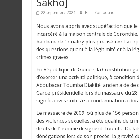
Sakho]
e
22 septembre 2024
Balla Yombouno
I
Nous avons appris avec stupéfaction que le
n
incarcéré à la maison centrale de Coronthi
f
banlieue de Conakry plus précisément au qua
o
des questions quant à la légitimité et à la l
r
crimes graves.
m
a
En République de Guinée, la Constitution gar
t
d’exercer une activité politique, à conditio
i
Aboubacar Toumba Diakité, ancien aide de 
o
Garde présidentielle lors du massacre du 28 
n
significatives suite à sa condamnation à dix 
s
G
Le massacre de 2009, où plus de 156 person
é
des violences sexuelles, a été qualifié de c
n
droits de l’homme désignent Toumba Diakit
é
dénégations lors de son procès, la gravité d