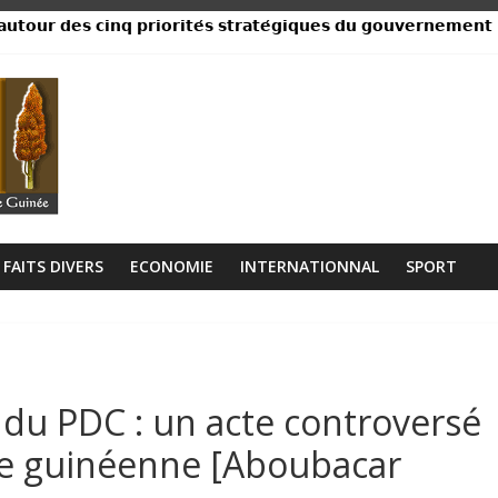
𝘂𝘁𝗼𝘂𝗿 𝗱𝗲𝘀 𝗰𝗶𝗻𝗾 𝗽𝗿𝗶𝗼𝗿𝗶𝘁𝗲́𝘀 𝘀𝘁𝗿𝗮𝘁𝗲́𝗴𝗶𝗾𝘂𝗲𝘀 𝗱𝘂 𝗴𝗼𝘂𝘃𝗲𝗿𝗻𝗲𝗺𝗲𝗻𝘁
ance, ses institutions fonctionnent »
libérien découvert à quelques mètres de la grande mosquée
 collision entre un camion et un taxi
lage Rogbanè en complexe balnéaire
FAITS DIVERS
ECONOMIE
INTERNATIONNAL
SPORT
 du PDC : un acte controversé
ue guinéenne [Aboubacar