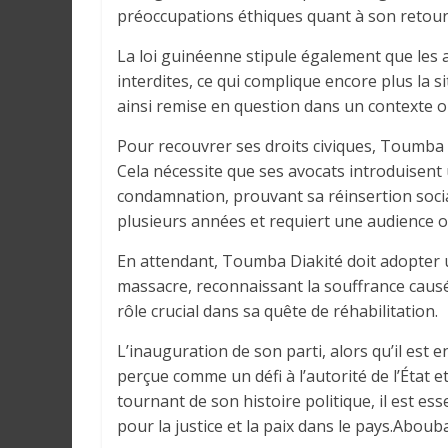
r
préoccupations éthiques quant à son retour 
a
l
La loi guinéenne stipule également que les a
e
interdites, ce qui complique encore plus la s
s
ainsi remise en question dans un contexte où 
s
Pour recouvrer ses droits civiques, Toumba 
u
Cela nécessite que ses avocats introduisen
r
condamnation, prouvant sa réinsertion socia
l
plusieurs années et requiert une audience o
a
G
En attendant, Toumba Diakité doit adopter u
u
massacre, reconnaissant la souffrance causé
i
rôle crucial dans sa quête de réhabilitation.
n
é
L’inauguration de son parti, alors qu’il est
e
perçue comme un défi à l’autorité de l’État e
e
tournant de son histoire politique, il est esse
t
pour la justice et la paix dans le pays.Abou
d