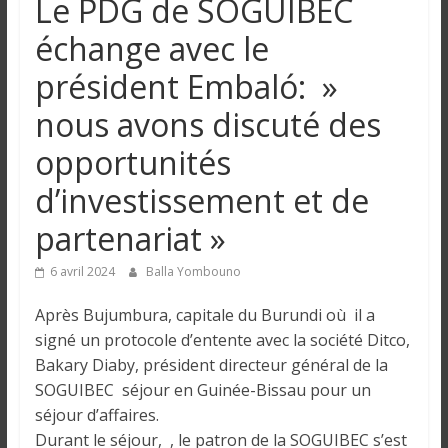
Le PDG de SOGUIBEC
n
échange avec le
g
président Embaló: »
nous avons discuté des
u
opportunités
e
d’investissement et de
partenariat »
I
n
6 avril 2024
Balla Yombouno
f
o
Après Bujumbura, capitale du Burundi où il a
r
signé un protocole d’entente avec la société Ditco,
m
Bakary Diaby, président directeur général de la
a
SOGUIBEC séjour en Guinée-Bissau pour un
t
séjour d’affaires.
i
Durant le séjour, , le patron de la SOGUIBEC s’est