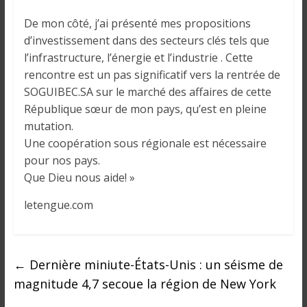
i
n
De mon côté, j’ai présenté mes propositions
é
d’investissement dans des secteurs clés tels que
e
l’infrastructure, l’énergie et l’industrie . Cette
e
rencontre est un pas significatif vers la rentrée de
t
SOGUIBEC.SA sur le marché des affaires de cette
d
République sœur de mon pays, qu’est en pleine
a
mutation.
n
Une coopération sous régionale est nécessaire
s
pour nos pays.
l
Que Dieu nous aide! »
e
m
letengue.com
o
n
d
←
Dernière miniute-États-Unis : un séisme de
e
magnitude 4,7 secoue la région de New York