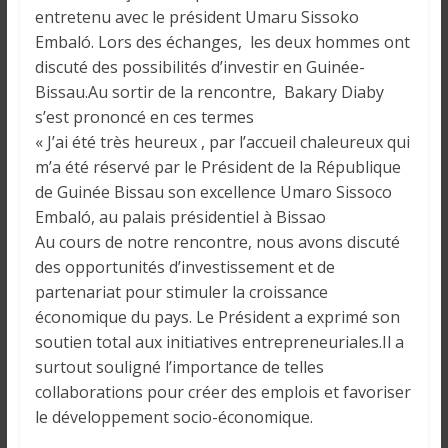
o
entretenu avec le président Umaru Sissoko
n
Embaló. Lors des échanges, les deux hommes ont
s
discuté des possibilités d’investir en Guinée-
G
Bissau.Au sortir de la rencontre, Bakary Diaby
é
s’est prononcé en ces termes
n
« J’ai été très heureux , par l’accueil chaleureux qui
é
m’a été réservé par le Président de la République
r
de Guinée Bissau son excellence Umaro Sissoco
a
l
Embaló, au palais présidentiel à Bissao
e
Au cours de notre rencontre, nous avons discuté
s
des opportunités d’investissement et de
s
partenariat pour stimuler la croissance
u
économique du pays. Le Président a exprimé son
r
soutien total aux initiatives entrepreneuriales.Il a
l
surtout souligné l’importance de telles
a
collaborations pour créer des emplois et favoriser
G
le développement socio-économique.
u