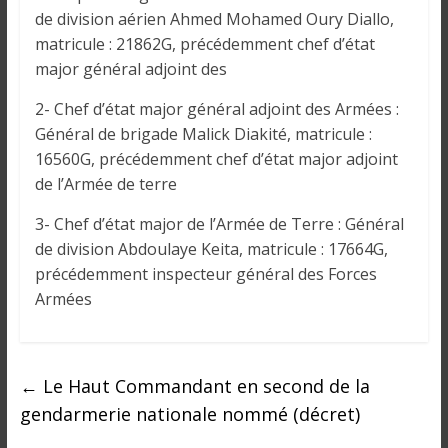
o
de division aérien Ahmed Mohamed Oury Diallo,
n
matricule : 21862G, précédemment chef d’état
s
major général adjoint des
G
é
2- Chef d’état major général adjoint des Armées :
n
Général de brigade Malick Diakité, matricule :
é
16560G, précédemment chef d’état major adjoint
r
de l’Armée de terre
a
l
3- Chef d’état major de l’Armée de Terre : Général
e
de division Abdoulaye Keita, matricule : 17664G,
s
précédemment inspecteur général des Forces
s
Armées
u
r
l
a
←
Le Haut Commandant en second de la
G
gendarmerie nationale nommé (décret)
u