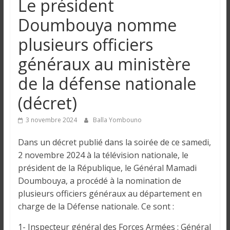
Le président
n
Doumbouya nomme
g
plusieurs officiers
généraux au ministère
u
de la défense nationale
e
(décret)
I
3 novembre 2024
Balla Yombouno
n
Dans un décret publié dans la soirée de ce samedi,
f
2 novembre 2024 à la télévision nationale, le
o
président de la République, le Général Mamadi
r
Doumbouya, a procédé à la nomination de
m
a
plusieurs officiers généraux au département en
t
charge de la Défense nationale. Ce sont :
i
1- Inspecteur général des Forces Armées : Général