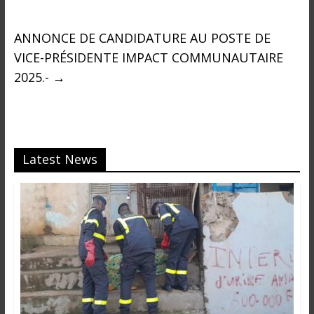
i
n
ANNONCE DE CANDIDATURE AU POSTE DE
é
e
VICE-PRÉSIDENTE IMPACT COMMUNAUTAIRE
e
2025.-
→
t
d
a
n
s
Latest News
l
e
m
o
n
d
e