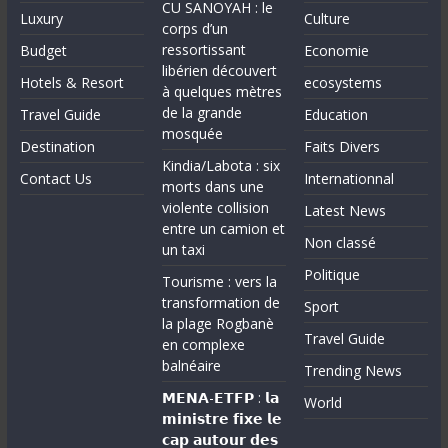
CU SANOYAH : le
Luxury
Culture
corps d’un
ressortissant
Budget
Economie
libérien découvert
Hotels & Resort
ecosystems
à quelques mètres
de la grande
Travel Guide
Education
mosquée
Destination
Faits Divers
Kindia/Labota : six
Contact Us
Internationnal
morts dans une
violente collision
Latest News
entre un camion et
Non classé
un taxi
Politique
Tourisme : vers la
transformation de
Sport
la plage Rogbanè
Travel Guide
en complexe
balnéaire
Trending News
𝗠𝗘𝗡𝗔-𝗘𝗧𝗙𝗣 : 𝗹𝗮
World
𝗺𝗶𝗻𝗶𝘀𝘁𝗿𝗲 𝗳𝗶𝘅𝗲 𝗹𝗲
𝗰𝗮𝗽 𝗮𝘂𝘁𝗼𝘂𝗿 𝗱𝗲𝘀