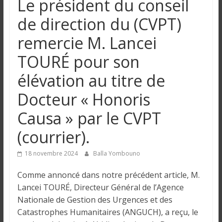
Le président du conseil
n
de direction du (CVPT)
g
remercie M. Lancei
TOURÉ pour son
u
élévation au titre de
e
Docteur « Honoris
Causa » par le CVPT
I
n
(courrier).
f
o
18 novembre 2024
Balla Yombouno
r
m
Comme annoncé dans notre précédent article, M.
a
Lancei TOURÉ, Directeur Général de l’Agence
t
Nationale de Gestion des Urgences et des
i
Catastrophes Humanitaires (ANGUCH), a reçu, le