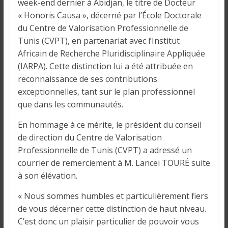
o
week-end dernier à Abidjan, le titre de Docteur
n
« Honoris Causa », décerné par l’École Doctorale
s
du Centre de Valorisation Professionnelle de
G
Tunis (CVPT), en partenariat avec l’Institut
é
Africain de Recherche Pluridisciplinaire Appliquée
n
(IARPA). Cette distinction lui a été attribuée en
é
reconnaissance de ses contributions
r
exceptionnelles, tant sur le plan professionnel
a
que dans les communautés.
l
e
En hommage à ce mérite, le président du conseil
s
de direction du Centre de Valorisation
s
Professionnelle de Tunis (CVPT) a adressé un
u
courrier de remerciement à M. Lancei TOURÉ suite
r
à son élévation.
l
a
« Nous sommes humbles et particulièrement fiers
G
de vous décerner cette distinction de haut niveau.
u
C’est donc un plaisir particulier de pouvoir vous