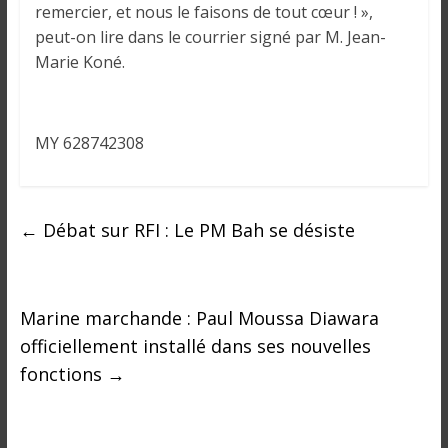
i
remercier, et nous le faisons de tout cœur ! »,
n
peut-on lire dans le courrier signé par M. Jean-
é
Marie Koné.
e
e
t
MY 628742308
d
a
n
s
←
Débat sur RFI : Le PM Bah se désiste
l
e
m
Marine marchande : Paul Moussa Diawara
o
n
officiellement installé dans ses nouvelles
d
fonctions
→
e