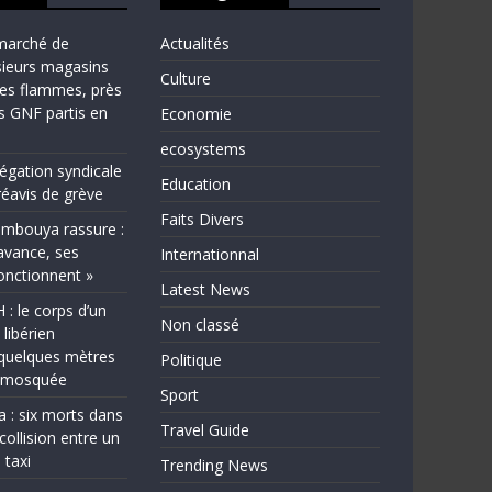
marché de
Actualités
sieurs magasins
Culture
les flammes, près
ns GNF partis en
Economie
ecosystems
légation syndicale
Education
éavis de grève
Faits Divers
bouya rassure :
avance, ses
Internationnal
fonctionnent »
Latest News
 le corps d’un
Non classé
 libérien
quelques mètres
Politique
e mosquée
Sport
a : six morts dans
Travel Guide
collision entre un
 taxi
Trending News