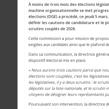
r
À moins de trois mois des élections législ
a
machine organisationnelle se met progres
l
élections (DGE) a procédé, ce jeudi 5 mars,
e
définir les cautions de candidature et l
s
scrutins couplés de 2026.
s
u
Cette commission a pour mission de proposer
r
exigées aux candidats ainsi que le plafond
l
a
Dans sa communication, la directrice généra
G
dispositif électoral mis en place.
u
« Nous aurons trois cautions parce que nous 
i
élections sont couplées, c’est les législati
n
les législatives, il y a deux scrutins : le scr
é
députés sur la liste nationale, et le scrutin
e
citoyens de désigner leurs représentants pa
e
t
Poursuivant son intervention, la directrice d
d