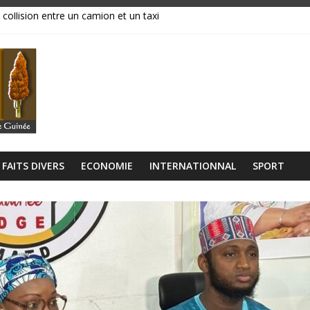
 collision entre un camion et un taxi
magasins ravagés par les flammes, près de 70 millions GNF partis en
réavis de grève
ance, ses institutions fonctionnent »
libérien découvert à quelques mètres de la grande mosquée
FAITS DIVERS
ECONOMIE
INTERNATIONNAL
SPORT