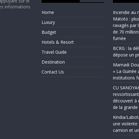
appuyant sur le
es informations
Home
Incendie au 
Matoto : plu
Luxury
ravagés par 
de 70 millio
Budget
fumée
Hotels & Resort
BCRG : la dé
Travel Guide
dépose un pr
Destination
Mamadi Doum
« La Guinée 
Contact Us
institutions 
CU SANOYAH :
ressortissant
découvert à 
de la grand
Kindia/Labot
une violente 
camion et un