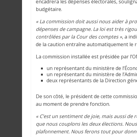
encadrera les dépenses électorales, souligna
a
budgétaire.
n
s
« La commission doit aussi nous aider à p
l
dépenses de campagne. La loi est très rigou
e
contrôlées par la Cour des comptes »
, a in
m
de la caution entraîne automatiquement le re
o
n
La commission installée est présidée par 
d
un représentant du ministère de l’Écon
e
un représentant du ministère de l’Admini
deux représentants de la Direction géné
De son côté, le président de cette commiss
au moment de prendre fonction.
« C’est un sentiment de joie, mais aussi de r
que nous couplons les deux élections. Nous a
plafonnement. Nous ferons tout pour donner