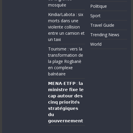
mosquée
Politique
Kindia/Labota : six
Sport
morts dans une
Travel Guide
violente collision
entre un camion et
Trending News
un taxi
World
Tourisme : vers la
transformation de
la plage Rogbanè
en complexe
balnéaire
𝗠𝗘𝗡𝗔-𝗘𝗧𝗙𝗣 : 𝗹𝗮
𝗺𝗶𝗻𝗶𝘀𝘁𝗿𝗲 𝗳𝗶𝘅𝗲 𝗹𝗲
𝗰𝗮𝗽 𝗮𝘂𝘁𝗼𝘂𝗿 𝗱𝗲𝘀
𝗰𝗶𝗻𝗾 𝗽𝗿𝗶𝗼𝗿𝗶𝘁𝗲́𝘀
𝘀𝘁𝗿𝗮𝘁𝗲́𝗴𝗶𝗾𝘂𝗲𝘀
𝗱𝘂
𝗴𝗼𝘂𝘃𝗲𝗿𝗻𝗲𝗺𝗲𝗻𝘁