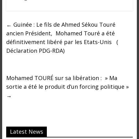
o
n
s
G
←
Guinée : Le fils de Ahmed Sékou Touré
é
ancien Président, Mohamed Touré a été
n
définitivement libéré par les Etats-Unis (
é
Déclaration PDG-RDA)
r
a
l
e
Mohamed TOURÉ sur sa libération : » Ma
s
sortie a été le produit d’un forcing politique »
s
→
u
r
l
a
G
Latest News
u