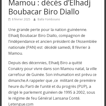
Mamou : décès d’Elhadj
n
Boubacar Biro Diallo
g
8 février 2025
Balla Yombouno
u
Une grande perte pour la nation guinéenne.
Elhadj Boubacar Biro Diallo, compagnon de
e
l’indépendance et ancien président de l’Assemblée
nationale (PAN) est décédé samedi, 8 février à
Mamou.
I
n
Depuis des décennies, Elhadj Biro a quitté
f
Conakry pour vivre dans son Mamou natal, la ville
o
carrefour de Guinée. Son inhumation est prévu ce
r
dimanche.A rappeler que ,ce militant de première
m
heure du Parti de l’unité et du progrès (PUP), a
a
dirigé le parlement guinéen de 1995 à 2002, sous
t
le régime de feu Général Lansana Conté.
i
Letengue.com