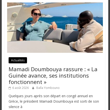
i
n
é
e
e
t
d
a
n
s
Actualités
l
e
Mamadi Doumbouya rassure : « La
m
Guinée avance, ses institutions
o
fonctionnent »
n
6 août 2026
Balla Yombouno
d
Quelques jours après son départ en congé annuel en
e
Grèce, le président Mamadi Doumbouya est sorti de son
silence à