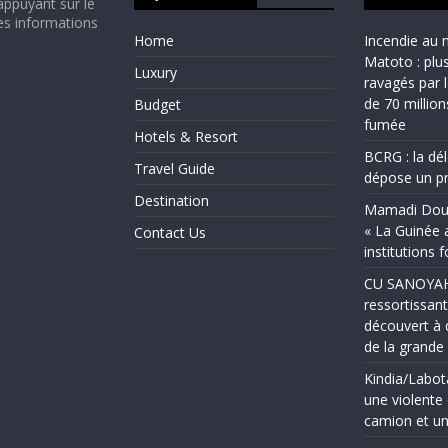
appuyant sur le
es informations
Home
Incendie au 
Matoto : plu
Luxury
ravagés par 
de 70 millio
Budget
fumée
Hotels & Resort
BCRG : la dé
Travel Guide
dépose un pr
Destination
Mamadi Doum
« La Guinée 
Contact Us
institutions 
CU SANOYAH :
ressortissant
découvert à 
de la grand
Kindia/Labot
une violente 
camion et un