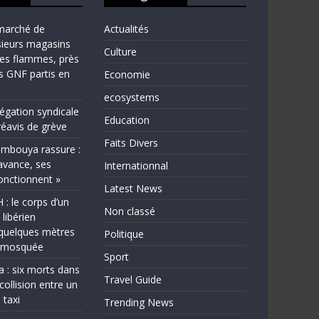
marché de
Actualités
sieurs magasins
Culture
les flammes, près
ns GNF partis en
Economie
ecosystems
légation syndicale
Education
éavis de grève
Faits Divers
bouya rassure :
avance, ses
Internationnal
fonctionnent »
Latest News
 le corps d’un
Non classé
 libérien
quelques mètres
Politique
e mosquée
Sport
a : six morts dans
Travel Guide
collision entre un
 taxi
Trending News