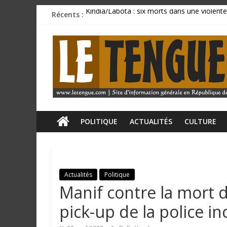
Passer
Récents :
Kindia/Labota : six morts dans une violente
au
Incendie au marché de Matoto : plusieurs 
contenu
L
BCRG : la délégation syndicale dépose un p
Mamadi Doumbouya rassure : « La Guinée av
CU SANOYAH : le corps d’un ressortissant 
e
T
e
POLITIQUE
ACTUALITÉS
CULTURE
n
Actualités
Politique
g
Manif contre la mort 
u
pick-up de la police i