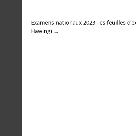
r
a
l
Examens nationaux 2023: les feuilles d
e
Hawing)
→
s
s
u
r
l
a
G
u
i
n
é
e
e
t
d