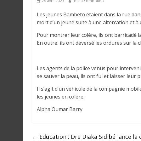
28 avril 2023
Balla Yombouno
e
Les jeunes Bambeto étaient dans la rue dans 
I
mort d’un jeune suite à une altercation et à
n
Pour montrer leur colère, ils ont barricadé l
f
En outre, ils ont déversé les ordures sur la 
o
r
m
a
Les agents de la police venus pour interveni
t
se sauver la peau, ils ont fui et laisser leur 
i
Il s’agit d’un véhicule de la compagnie mobil
o
les jeunes en colère.
n
s
Alpha Oumar Barry
G
é
n
é
←
Education : Dre Diaka Sidibé lance la 