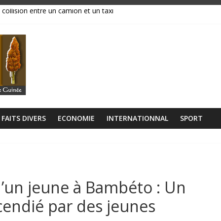
 collision entre un camion et un taxi
magasins ravagés par les flammes, près de 70 millions GNF partis en
réavis de grève
ance, ses institutions fonctionnent »
libérien découvert à quelques mètres de la grande mosquée
FAITS DIVERS
ECONOMIE
INTERNATIONNAL
SPORT
d’un jeune à Bambéto : Un
ncendié par des jeunes