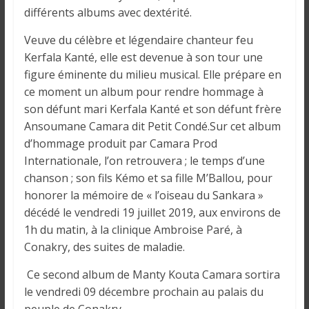
o
différents albums avec dextérité.
n
s
Veuve du célèbre et légendaire chanteur feu
G
Kerfala Kanté, elle est devenue à son tour une
é
figure éminente du milieu musical. Elle prépare en
n
ce moment un album pour rendre hommage à
é
son défunt mari Kerfala Kanté et son défunt frère
r
Ansoumane Camara dit Petit Condé.Sur cet album
a
d’hommage produit par Camara Prod
l
Internationale, l’on retrouvera ; le temps d’une
e
chanson ; son fils Kémo et sa fille M’Ballou, pour
s
honorer la mémoire de « l’oiseau du Sankara »
s
décédé le vendredi 19 juillet 2019, aux environs de
u
1h du matin, à la clinique Ambroise Paré, à
r
Conakry, des suites de maladie.
l
a
Ce second album de Manty Kouta Camara sortira
G
le vendredi 09 décembre prochain au palais du
u