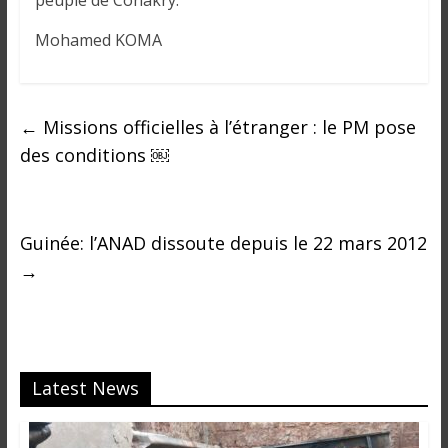
peuple de Conakry.
i
n
Mohamed KOMA
é
e
e
←
Missions officielles à l’étranger : le PM pose
t
d
des conditions ￼
a
n
s
Guinée: l’ANAD dissoute depuis le 22 mars 2012
l
→
e
m
o
n
d
Latest News
e