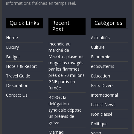
informations fraîches en temps réel.
Quick Links
Recent
Catégories
Post
Home
Actualités
Incendie au
Luxury
Culture
marché de
Matoto : plusieurs
Budget
Economie
magasins ravagés
Hotels & Resort
ecosystems
par les flammes,
près de 70 millions
Travel Guide
Education
GNF partis en
Destination
Faits Divers
fumée
Contact Us
Internationnal
BCRG : la
délégation
Latest News
syndicale dépose
Non classé
un préavis de
grève
Politique
Mamadi
Sport