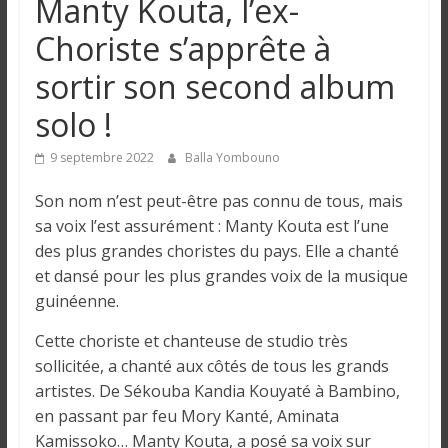
Manty Kouta, l’ex-
n
Choriste s’apprête à
g
sortir son second album
solo !
u
9 septembre 2022
Balla Yombouno
e
Son nom n’est peut-être pas connu de tous, mais
sa voix l’est assurément : Manty Kouta est l’une
I
des plus grandes choristes du pays. Elle a chanté
n
et dansé pour les plus grandes voix de la musique
f
guinéenne.
o
r
Cette choriste et chanteuse de studio très
m
sollicitée, a chanté aux côtés de tous les grands
a
artistes. De Sékouba Kandia Kouyaté à Bambino,
t
en passant par feu Mory Kanté, Aminata
i
Kamissoko… Manty Kouta, a posé sa voix sur