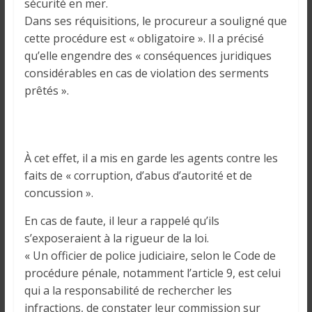
o
sécurité en mer.
n
Dans ses réquisitions, le procureur a souligné que
s
cette procédure est « obligatoire ». Il a précisé
G
qu’elle engendre des « conséquences juridiques
é
considérables en cas de violation des serments
n
prêtés ».
é
r
a
l
À cet effet, il a mis en garde les agents contre les
e
faits de « corruption, d’abus d’autorité et de
s
concussion ».
s
u
En cas de faute, il leur a rappelé qu’ils
r
s’exposeraient à la rigueur de la loi.
l
« Un officier de police judiciaire, selon le Code de
a
procédure pénale, notamment l’article 9, est celui
G
qui a la responsabilité de rechercher les
u
infractions, de constater leur commission sur