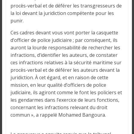
i
procès-verbal et de déférer les transgresseurs de
n
la loi devant la juridiction compétente pour les
é
punir.
e
e
Ces cadres devant vous vont porter la casquette
t
d’officier de police judiciaire ; par conséquent, ils
d
auront la lourde responsabilité de rechercher les
a
infractions, d’identifier les auteurs, de constater
n
ces infractions relatives à la sécurité maritime sur
s
procès-verbal et de déférer les auteurs devant la
l
juridiction. À cet égard, et en raison de cette
e
mission, en leur qualité d’officiers de police
m
judiciaire, ils agiront comme le font les policiers et
o
les gendarmes dans l’exercice de leurs fonctions,
n
concernant les infractions relevant du droit
d
commun », a rappelé Mohamed Bangoura.
e