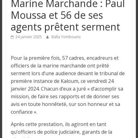
Marine Marchande : Paul
n
Moussa et 56 de ses
g
agents prêtent serment
u
24 janvier 2025
Balla Yombouno
e
Pour la première fois, 57 cadres, encadreurs et
officiers de la marine marchande ont prêté
I
serment lors d’une audience devant le tribunal de
n
première instance de Kaloum, ce vendredi 24
f
janvier 2024. Chacun d’eux a juré « d’accomplir sa
o
mission, de faire ses rapports et de donner ses
r
avis en toute honnêteté, sur son honneur et sa
m
confiance ».
a
t
Après cette prestation, ils agiront en tant
i
qu’officiers de police judiciaire, garants de la