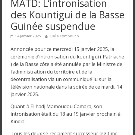
MATD: L’intronisation
n
des Kountigui de la Basse
g
Guinée suspendue
u
14 janvier 2025
Balla Yombouno
Annoncée pour ce mercredi 15 janvier 2025, la
e
cérémonie d’intronisation du kountigui ( Patriache
) de la Basse côte a été annulée par le Ministre de
I
l’administration du territoire et de la
n
décentralisation via un communiqué lu sur la
f
télévision nationale dans la soirée de ce mardi, 14
o
janvier 2025.
r
m
Quant-à El hadj Mamoudou Camara, son
a
intronisation était du 18 au 19 janvier prochain à
t
Kindia.
i
Tous les deux se réclament successeur légitime