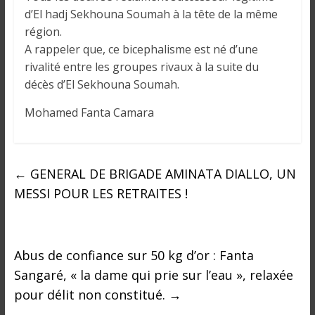
o
d’El hadj Sekhouna Soumah à la tête de la même
n
région.
s
A rappeler que, ce bicephalisme est né d’une
G
rivalité entre les groupes rivaux à la suite du
é
décès d’El Sekhouna Soumah.
n
é
Mohamed Fanta Camara
r
a
l
e
←
GENERAL DE BRIGADE AMINATA DIALLO, UN
s
MESSI POUR LES RETRAITES !
s
u
r
l
Abus de confiance sur 50 kg d’or : Fanta
a
Sangaré, « la dame qui prie sur l’eau », relaxée
G
pour délit non constitué.
→
u