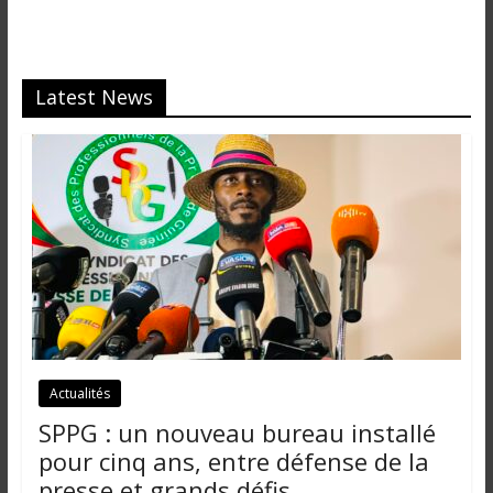
i
n
é
e
Latest News
e
t
d
a
n
s
l
e
m
o
n
Actualités
d
SPPG : un nouveau bureau installé
e
pour cinq ans, entre défense de la
presse et grands défis