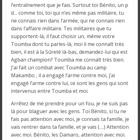
o
l’entraînement que je fais. Surtout toi Bénito, un p
n
d… comme toi, toi qui n’es même pas militaire, tu
s
ne connais rien dans l’armée, qui ne connais rien
G
dans l’affaire militaire. Tes militaires que tu
é
supportent-là, il faut choisir un, même votre
n
Toumba dont tu parles-là, moi il me connaît très
é
bien, il est à la Sûreté là-bas, demandez-lui qui est
r
Agban champion? Toumba me connaît très bien.
a
J’ai fait un combat avec Toumba au camp
l
e
Makambo , il a engagé l’arme contre moi, j’ai
s
engagé l’arme contre lui, ce sont les gens qui sont
s
intervenus entre Toumba et moi.
u
Arrêtez de me prendre pour un fou, je ne suis pas
r
là pour blaguer avec les gens. Toi Bénito, si tu ne
l
fais pas attention avec moi, je connais ta famille, je
a
vais rentrer dans ta famille, et je vais (….) Attention
G
avec moi. Bénito, les Damaro, attention avec moi.
u