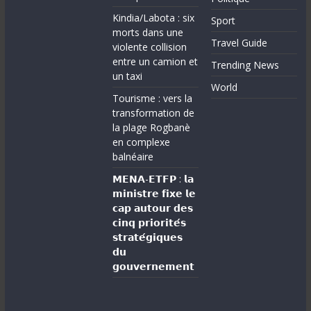
Kindia/Labota : six
Sport
morts dans une
Travel Guide
violente collision
entre un camion et
Trending News
un taxi
World
Tourisme : vers la
transformation de
la plage Rogbanè
en complexe
balnéaire
𝗠𝗘𝗡𝗔-𝗘𝗧𝗙𝗣 : 𝗹𝗮
𝗺𝗶𝗻𝗶𝘀𝘁𝗿𝗲 𝗳𝗶𝘅𝗲 𝗹𝗲
𝗰𝗮𝗽 𝗮𝘂𝘁𝗼𝘂𝗿 𝗱𝗲𝘀
𝗰𝗶𝗻𝗾 𝗽𝗿𝗶𝗼𝗿𝗶𝘁𝗲́𝘀
𝘀𝘁𝗿𝗮𝘁𝗲́𝗴𝗶𝗾𝘂𝗲𝘀
𝗱𝘂
𝗴𝗼𝘂𝘃𝗲𝗿𝗻𝗲𝗺𝗲𝗻𝘁