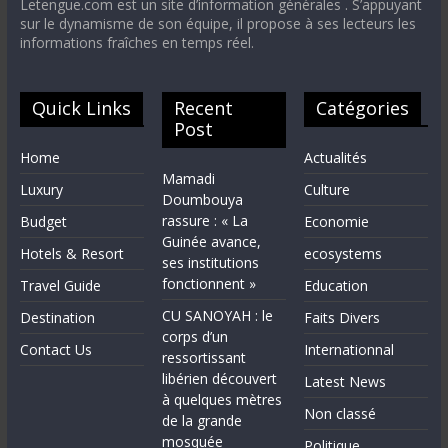
Letengue.com est un site d’information générales . S’appuyant
sur le dynamisme de son équipe, il propose à ses lecteurs les
informations fraîches en temps réel.
Quick Links
Recent
Catégories
Post
Home
Actualités
Mamadi
Luxury
Culture
Doumbouya
rassure : « La
Budget
Economie
Guinée avance,
Hotels & Resort
ecosystems
ses institutions
fonctionnent »
Travel Guide
Education
CU SANOYAH : le
Destination
Faits Divers
corps d’un
Contact Us
Internationnal
ressortissant
libérien découvert
Latest News
à quelques mètres
Non classé
de la grande
mosquée
Politique