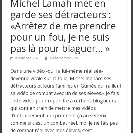
Michel Lamah met en
n
garde ses détracteurs :
g
«Arrêtez de me prendre
pour un fou, je ne suis
u
pas là pour blaguer… »
e
8 octobre 2023
Balla Yombouno
I
Dans une vidéo -qu’il a lui-même réalisée-
n
devenue virale sur la toile, Michel menace ses
f
détracteurs et leurs familles en Guinée qui raillent
o
sa vidéo de combat avec un de ses élèves.« Je fais
r
cette vidéo pour répondre à certains blogueurs
m
qui sont en train de mettre mes vidéos
a
d’entraînement, qui prennent ça au sérieux
t
comme si c’est un combat réel, moi je ne fais pas
i
de combat réel avec mes élèves, c’est