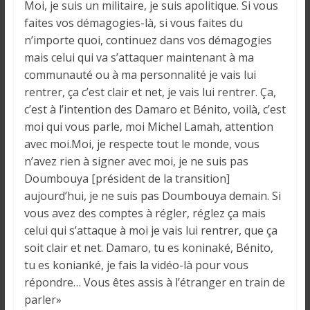
Moi, je suis un militaire, je suis apolitique. Si vous
i
n
faites vos démagogies-là, si vous faites du
é
n’importe quoi, continuez dans vos démagogies
e
mais celui qui va s’attaquer maintenant à ma
e
communauté ou à ma personnalité je vais lui
t
rentrer, ça c’est clair et net, je vais lui rentrer. Ça,
d
c’est à l’intention des Damaro et Bénito, voilà, c’est
a
moi qui vous parle, moi Michel Lamah, attention
n
avec moi.Moi, je respecte tout le monde, vous
s
n’avez rien à signer avec moi, je ne suis pas
l
Doumbouya [président de la transition]
e
aujourd’hui, je ne suis pas Doumbouya demain. Si
m
vous avez des comptes à régler, réglez ça mais
o
celui qui s’attaque à moi je vais lui rentrer, que ça
n
soit clair et net. Damaro, tu es koninaké, Bénito,
d
tu es konianké, je fais la vidéo-là pour vous
e
répondre… Vous êtes assis à l’étranger en train de
parler»