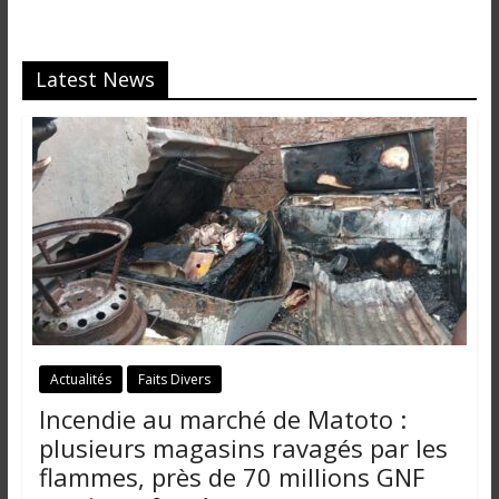
i
n
é
Latest News
e
e
t
d
a
n
s
l
e
m
o
Actualités
Faits Divers
n
d
Incendie au marché de Matoto :
e
plusieurs magasins ravagés par les
flammes, près de 70 millions GNF