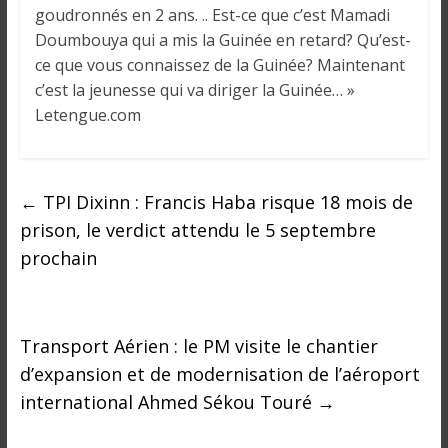
o
goudronnés en 2 ans. .. Est-ce que c’est Mamadi
n
Doumbouya qui a mis la Guinée en retard? Qu’est-
s
ce que vous connaissez de la Guinée? Maintenant
G
c’est la jeunesse qui va diriger la Guinée… »
é
Letengue.com
n
é
r
a
←
TPI Dixinn : Francis Haba risque 18 mois de
l
prison, le verdict attendu le 5 septembre
e
prochain
s
s
u
r
Transport Aérien : le PM visite le chantier
l
d’expansion et de modernisation de l’aéroport
a
international Ahmed Sékou Touré
→
G
u