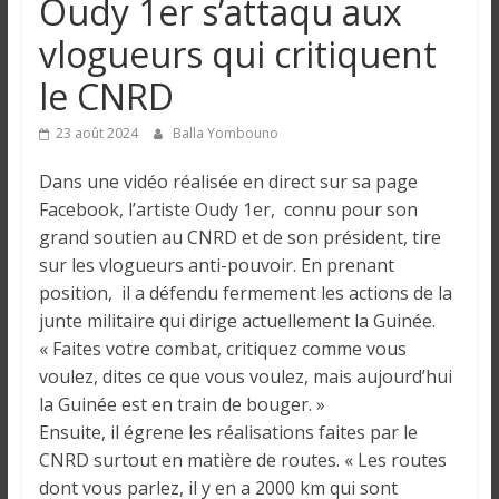
Oudy 1er s’attaqu aux
n
vlogueurs qui critiquent
g
le CNRD
u
23 août 2024
Balla Yombouno
Dans une vidéo réalisée en direct sur sa page
e
Facebook, l’artiste Oudy 1er, connu pour son
grand soutien au CNRD et de son président, tire
I
sur les vlogueurs anti-pouvoir. En prenant
n
position, il a défendu fermement les actions de la
f
junte militaire qui dirige actuellement la Guinée.
o
« Faites votre combat, critiquez comme vous
r
voulez, dites ce que vous voulez, mais aujourd’hui
m
la Guinée est en train de bouger. »
a
Ensuite, il égrene les réalisations faites par le
t
CNRD surtout en matière de routes. « Les routes
i
dont vous parlez, il y en a 2000 km qui sont