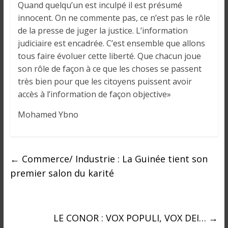
i
Quand quelqu’un est inculpé il est présumé
n
innocent. On ne commente pas, ce n’est pas le rôle
é
de la presse de juger la justice. L’information
e
judiciaire est encadrée. C’est ensemble que allons
e
tous faire évoluer cette liberté. Que chacun joue
t
son rôle de façon à ce que les choses se passent
d
très bien pour que les citoyens puissent avoir
a
accès à l’information de façon objective»
n
s
Mohamed Ybno
l
e
m
←
Commerce/ Industrie : La Guinée tient son
o
premier salon du karité
n
d
e
LE CONOR : VOX POPULI, VOX DEI…
→