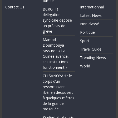
fumée
Contact Us
Internationnal
BCRG : la
délégation
Latest News
syndicale dépose
Non classé
un préavis de
grève
Politique
Mamadi
Sport
Doumbouya
Travel Guide
rassure : « La
Guinée avance,
Trending News
ses institutions
World
fonctionnent »
CU SANOYAH : le
corps d’un
ressortissant
libérien découvert
à quelques mètres
de la grande
mosquée
Kindia/Labota : six