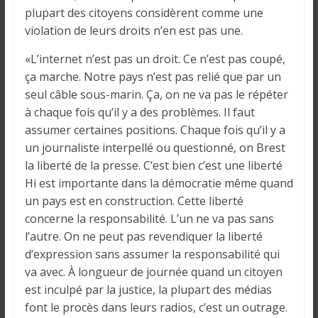
o
plupart des citoyens considèrent comme une
n
violation de leurs droits n’en est pas une.
s
G
«L’internet n’est pas un droit. Ce n’est pas coupé,
é
ça marche. Notre pays n’est pas relié que par un
n
seul câble sous-marin. Ça, on ne va pas le répéter
é
à chaque fois qu’il y a des problèmes. Il faut
r
assumer certaines positions. Chaque fois qu’il y a
a
un journaliste interpellé ou questionné, on Brest
l
la liberté de la presse. C’est bien c’est une liberté
e
Hi est importante dans la démocratie même quand
s
un pays est en construction. Cette liberté
s
concerne la responsabilité. L’un ne va pas sans
u
l’autre. On ne peut pas revendiquer la liberté
r
d’expression sans assumer la responsabilité qui
l
va avec. À longueur de journée quand un citoyen
a
est inculpé par la justice, la plupart des médias
G
u
font le procès dans leurs radios, c’est un outrage.