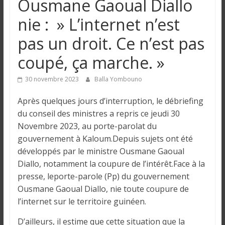
Ousmane Gaoual Diallo
n
nie : » L’internet n’est
g
pas un droit. Ce n’est pas
coupé, ça marche. »
u
30 novembre 2023
Balla Yombouno
e
Après quelques jours d’interruption, le débriefing
du conseil des ministres a repris ce jeudi 30
I
Novembre 2023, au porte-parolat du
n
gouvernement à Kaloum.Depuis sujets ont été
f
développés par le ministre Ousmane Gaoual
o
Diallo, notamment la coupure de l’intérêt.Face à la
r
presse, leporte-parole (Pp) du gouvernement
m
Ousmane Gaoual Diallo, nie toute coupure de
a
t
l’internet sur le territoire guinéen.
i
D’ailleurs, il estime que cette situation que la