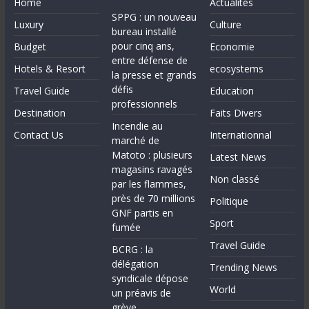
Home
Actualités
SPPG : un nouveau
Luxury
Culture
bureau installé
pour cinq ans,
Budget
Economie
entre défense de
Hotels & Resort
ecosystems
la presse et grands
défis
Travel Guide
Education
professionnels
Destination
Faits Divers
Incendie au
Contact Us
Internationnal
marché de
Matoto : plusieurs
Latest News
magasins ravagés
Non classé
par les flammes,
près de 70 millions
Politique
GNF partis en
Sport
fumée
Travel Guide
BCRG : la
délégation
Trending News
syndicale dépose
World
un préavis de
grève