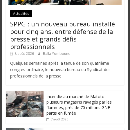
i
n
Actualités
é
SPPG : un nouveau bureau installé
e
pour cinq ans, entre défense de la
e
t
presse et grands défis
d
professionnels
a
8 août 2026
Balla Yombouno
n
Quelques semaines après la tenue de son quatrième
s
congrès ordinaire, le nouveau bureau du Syndicat des
l
professionnels de la presse
e
m
o
Incendie au marché de Matoto :
n
plusieurs magasins ravagés par les
d
flammes, près de 70 millions GNF
partis en fumée
e
7 août 2026