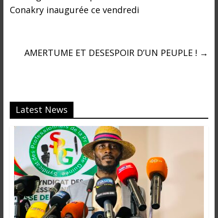
o
Conakry inaugurée ce vendredi
n
s
G
é
AMERTUME ET DESESPOIR D’UN PEUPLE !
→
n
é
r
a
l
Latest News
e
s
s
u
r
l
a
G
u