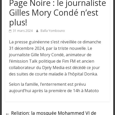
Page Noire : le journaliste
n
Gilles Mory Condé n’est
g
plus!
u
31 mars 2024
Balla Yombouno
La presse guinéenne s’est réveillée ce dimanche
e
31 décembre 2024, par la triste nouvelle. Le
journaliste Gille Mory Condé, animateur de
I
l’émission Talk politique de Fim FM et ancien
n
collaborateur du Djely Media est décédé ce jour
f
des suites de courte maladie à l’hôpital Donka.
o
Selon la famille, l’enterrement est prévu
r
m
aujourd’hui après la première de 14h à Matoto
a
t
i
←
Religion: la mosquée Mohammed VI de