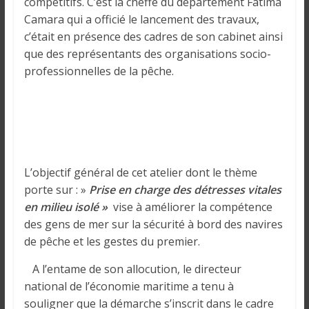
o
compétitifs. C’est la cheffe du département Fatima
n
Camara qui a officié le lancement des travaux,
s
c’était en présence des cadres de son cabinet ainsi
G
que des représentants des organisations socio-
é
professionnelles de la pêche.
n
é
r
a
l
e
L’objectif général de cet atelier dont le thème
s
porte sur : »
Prise en charge des détresses vitales
s
en milieu isolé »
vise à améliorer la compétence
u
des gens de mer sur la sécurité à bord des navires
r
de pêche et les gestes du premier.
l
a
A l’entame de son allocution, le directeur
G
national de l’économie maritime a tenu à
u
souligner que la démarche s’inscrit dans le cadre