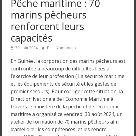
Pêche maritime : 70
n
marins pêcheurs
g
renforcent leurs
capacités
u
30 août 2024
Balla Yombouno
e
En Guinée, la corporation des marins pêcheurs est
confrontée à beaucoup de difficultés liées à
I
l’exercice de leur profession ( La sécurité maritime
n
et les équipements de sécurité et les gestes de
f
premier secours). Pour corriger cette situation, la
o
Direction Nationale de l’Economie Maritime à
r
travers le ministère de la pêche et de l’économie
m
maritime a organisé ce vendredi 30 août 2024, un
a
t
atelier de formation de 70 marins pêcheurs afin
i
d’améliorer les compétences et les rendre