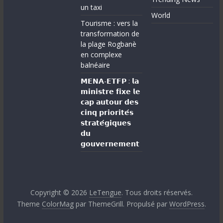
un taxi
World
Tourisme : vers la
transformation de
la plage Rogbanè
en complexe
balnéaire
𝗠𝗘𝗡𝗔-𝗘𝗧𝗙𝗣 : 𝗹𝗮
𝗺𝗶𝗻𝗶𝘀𝘁𝗿𝗲 𝗳𝗶𝘅𝗲 𝗹𝗲
𝗰𝗮𝗽 𝗮𝘂𝘁𝗼𝘂𝗿 𝗱𝗲𝘀
𝗰𝗶𝗻𝗾 𝗽𝗿𝗶𝗼𝗿𝗶𝘁𝗲́𝘀
𝘀𝘁𝗿𝗮𝘁𝗲́𝗴𝗶𝗾𝘂𝗲𝘀
𝗱𝘂
𝗴𝗼𝘂𝘃𝗲𝗿𝗻𝗲𝗺𝗲𝗻𝘁
Copyright © 2026
LeTengue
. Tous droits réservés.
Theme
ColorMag
par ThemeGrill. Propulsé par
WordPress
.