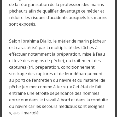
i
de la réorganisation de la profession des marins
n
pêcheurs afin de qualifier davantage ce métier et
é
réduire les risques d’accidents auxquels les marins
e
sont exposés.
e
t
d
Selon Ibrahima Diallo, le métier de marin pêcheur
a
est caractérisé par la multiplicité des tâches à
n
effectuer notamment la préparation, mise à l’eau
s
et levé des engins de pêche), du traitement des
l
captures (tri, préparation, conditionnement,
e
stockage des captures et de leur débarquement
m
au port) de l’entretien du navire et du matériel de
o
pêche (en mer comme à terre). « Cet état de fait
n
entraîne une étroite dépendance des hommes
d
entre eux dans le travail à bord et dans la conduite
e
du navire car les secours médicaux sont éloignés
», a-t-il martelé.