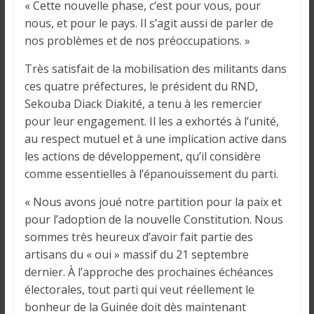
« Cette nouvelle phase, c’est pour vous, pour
i
n
nous, et pour le pays. Il s’agit aussi de parler de
é
nos problèmes et de nos préoccupations. »
e
Très satisfait de la mobilisation des militants dans
e
ces quatre préfectures, le président du RND,
t
Sekouba Diack Diakité, a tenu à les remercier
d
pour leur engagement. Il les a exhortés à l’unité,
a
au respect mutuel et à une implication active dans
n
les actions de développement, qu’il considère
s
comme essentielles à l’épanouissement du parti.
l
e
« Nous avons joué notre partition pour la paix et
m
pour l’adoption de la nouvelle Constitution. Nous
o
sommes très heureux d’avoir fait partie des
n
artisans du « oui » massif du 21 septembre
d
dernier. À l’approche des prochaines échéances
e
électorales, tout parti qui veut réellement le
bonheur de la Guinée doit dès maintenant