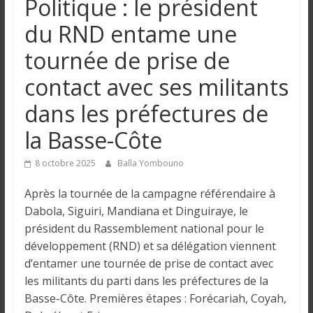
Politique : le président
n
du RND entame une
g
tournée de prise de
contact avec ses militants
u
dans les préfectures de
e
la Basse-Côte
I
8 octobre 2025
Balla Yombouno
n
Après la tournée de la campagne référendaire à
f
Dabola, Siguiri, Mandiana et Dinguiraye, le
o
président du Rassemblement national pour le
r
développement (RND) et sa délégation viennent
m
a
d’entamer une tournée de prise de contact avec
t
les militants du parti dans les préfectures de la
i
Basse-Côte. Premières étapes : Forécariah, Coyah,