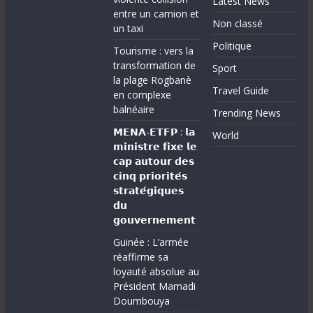
Latest News
entre un camion et
Non classé
un taxi
Politique
Tourisme : vers la
transformation de
Sport
la plage Rogbanè
Travel Guide
en complexe
balnéaire
Trending News
𝗠𝗘𝗡𝗔-𝗘𝗧𝗙𝗣 : 𝗹𝗮
World
𝗺𝗶𝗻𝗶𝘀𝘁𝗿𝗲 𝗳𝗶𝘅𝗲 𝗹𝗲
𝗰𝗮𝗽 𝗮𝘂𝘁𝗼𝘂𝗿 𝗱𝗲𝘀
𝗰𝗶𝗻𝗾 𝗽𝗿𝗶𝗼𝗿𝗶𝘁𝗲́𝘀
𝘀𝘁𝗿𝗮𝘁𝗲́𝗴𝗶𝗾𝘂𝗲𝘀
𝗱𝘂
𝗴𝗼𝘂𝘃𝗲𝗿𝗻𝗲𝗺𝗲𝗻𝘁
Guinée : L’armée
réaffirme sa
loyauté absolue au
Président Mamadi
Doumbouya