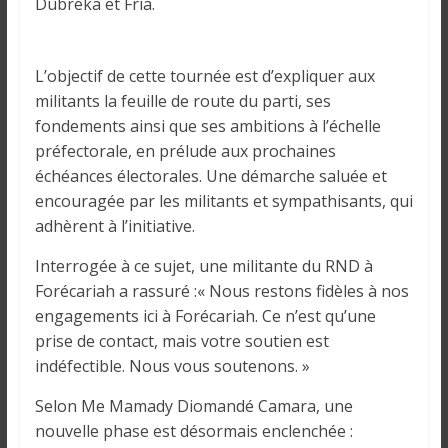
o
Dubréka et Fria.
n
s
G
L’objectif de cette tournée est d’expliquer aux
é
militants la feuille de route du parti, ses
n
fondements ainsi que ses ambitions à l’échelle
é
préfectorale, en prélude aux prochaines
r
échéances électorales. Une démarche saluée et
a
encouragée par les militants et sympathisants, qui
l
adhèrent à l’initiative.
e
s
Interrogée à ce sujet, une militante du RND à
s
Forécariah a rassuré :« Nous restons fidèles à nos
u
engagements ici à Forécariah. Ce n’est qu’une
r
prise de contact, mais votre soutien est
l
indéfectible. Nous vous soutenons. »
a
Selon Me Mamady Diomandé Camara, une
G
nouvelle phase est désormais enclenchée :
u