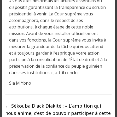
« Vous êtes désormais les acteurs essentiels du
i
dispositif garantissant la transparence du scrutin
n
présidentiel à venir. La Cour suprême vous
é
accompagnera, dans le respect de ses
e
attributions, à chaque étape de cette noble
e
mission. Avant de vous installer officiellement
t
d
dans vos fonctions, la Cour suprême vous invite à
a
mesurer la grandeur de la tâche qui vous attend
n
et à toujours garder à l’esprit que votre action
s
participe à la consolidation de l’État de droit et à la
l
préservation de la confiance du peuple guinéen
e
dans ses institutions », a-t-il conclu.
m
Sia M Ybno
o
n
d
e
←
Sékouba Diack Diakité : « L’ambition qui
nous anime, c’est de pouvoir participer à cette