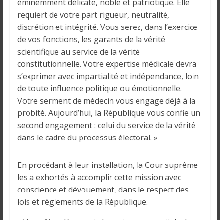
o
éminemment délicate, noble et patriotique. Elle
n
requiert de votre part rigueur, neutralité,
s
discrétion et intégrité. Vous serez, dans l’exercice
G
de vos fonctions, les garants de la vérité
é
scientifique au service de la vérité
n
constitutionnelle. Votre expertise médicale devra
é
s’exprimer avec impartialité et indépendance, loin
r
de toute influence politique ou émotionnelle.
a
Votre serment de médecin vous engage déjà à la
l
probité. Aujourd’hui, la République vous confie un
e
second engagement : celui du service de la vérité
s
dans le cadre du processus électoral. »
s
u
En procédant à leur installation, la Cour suprême
r
l
les a exhortés à accomplir cette mission avec
a
conscience et dévouement, dans le respect des
G
lois et règlements de la République.
u