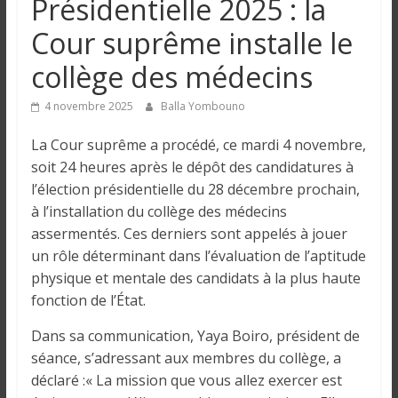
Présidentielle 2025 : la
n
Cour suprême installe le
g
collège des médecins
u
4 novembre 2025
Balla Yombouno
La Cour suprême a procédé, ce mardi 4 novembre,
e
soit 24 heures après le dépôt des candidatures à
l’élection présidentielle du 28 décembre prochain,
I
à l’installation du collège des médecins
n
assermentés. Ces derniers sont appelés à jouer
f
un rôle déterminant dans l’évaluation de l’aptitude
o
physique et mentale des candidats à la plus haute
r
fonction de l’État.
m
a
Dans sa communication, Yaya Boiro, président de
t
séance, s’adressant aux membres du collège, a
i
déclaré :« La mission que vous allez exercer est