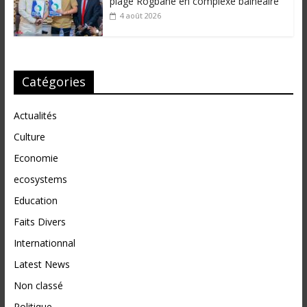
plage Rogbanè en complexe balnéaire
4 août 2026
Catégories
Actualités
Culture
Economie
ecosystems
Education
Faits Divers
Internationnal
Latest News
Non classé
Politique