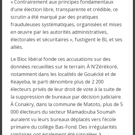
o
« Contrairement aux principes fondamentaux
n
d’une élection libre, transparente et crédible, ce
s
scrutin a été marqué par des pratiques
G
frauduleuses systématiques, organisées et mises
é
en œuvre par les autorités administratives,
n
électorales et sécuritaires », fustigent le BL et ses
é
alliés.
r
a
Le Bloc libéral fonde ces accusations sur des
l
données recueillies sur le terrain. À N’Zérékoré,
e
notamment dans les localités de Gouécké et de
s
Keayeba, le parti dénombre plus de 2 200
s
électeurs privés de leur droit de vote à la suite de
u
la suppression de bureaux par décision judiciaire.
r
À Conakry, dans la commune de Matoto, plus de 5
l
000 électeurs du secteur Mamadouba Soumah
a
auraient vu leurs bureaux déplacés vers l’école
G
primaire du collège Bas-Fond. Des irrégularités
u
similaires ont également été signalées à