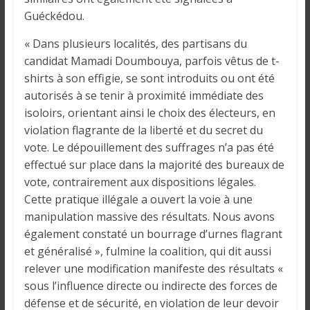
i
Guéckédou.
n
é
« Dans plusieurs localités, des partisans du
e
candidat Mamadi Doumbouya, parfois vêtus de t-
e
shirts à son effigie, se sont introduits ou ont été
t
autorisés à se tenir à proximité immédiate des
d
isoloirs, orientant ainsi le choix des électeurs, en
a
violation flagrante de la liberté et du secret du
n
vote. Le dépouillement des suffrages n’a pas été
s
effectué sur place dans la majorité des bureaux de
l
vote, contrairement aux dispositions légales.
e
Cette pratique illégale a ouvert la voie à une
m
manipulation massive des résultats. Nous avons
o
également constaté un bourrage d’urnes flagrant
n
et généralisé », fulmine la coalition, qui dit aussi
d
relever une modification manifeste des résultats «
e
sous l’influence directe ou indirecte des forces de
défense et de sécurité, en violation de leur devoir