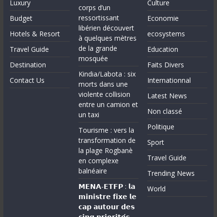
Luxury
Culture
corps d’un
ressortissant
Budget
Economie
libérien découvert
Hotels & Resort
ecosystems
à quelques mètres
de la grande
Travel Guide
Education
mosquée
Destination
Faits Divers
Kindia/Labota : six
Contact Us
Internationnal
morts dans une
violente collision
Latest News
entre un camion et
Non classé
un taxi
Politique
Tourisme : vers la
transformation de
Sport
la plage Rogbanè
Travel Guide
en complexe
balnéaire
Trending News
𝗠𝗘𝗡𝗔-𝗘𝗧𝗙𝗣 : 𝗹𝗮
World
𝗺𝗶𝗻𝗶𝘀𝘁𝗿𝗲 𝗳𝗶𝘅𝗲 𝗹𝗲
𝗰𝗮𝗽 𝗮𝘂𝘁𝗼𝘂𝗿 𝗱𝗲𝘀
𝗰𝗶𝗻𝗾 𝗽𝗿𝗶𝗼𝗿𝗶𝘁𝗲́𝘀