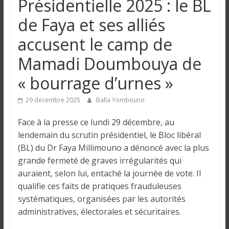
Présidentielle 2025 : le BL
n
de Faya et ses alliés
g
accusent le camp de
Mamadi Doumbouya de
u
« bourrage d’urnes »
e
29 décembre 2025
Balla Yombouno
I
Face à la presse ce lundi 29 décembre, au
n
lendemain du scrutin présidentiel, le Bloc libéral
f
(BL) du Dr Faya Millimouno a dénoncé avec la plus
o
grande fermeté de graves irrégularités qui
r
auraient, selon lui, entaché la journée de vote. Il
m
qualifie ces faits de pratiques frauduleuses
a
systématiques, organisées par les autorités
t
administratives, électorales et sécuritaires.
i