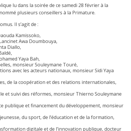
ique lu dans la soirée de ce samedi 28 février à la
ommé plusieurs conseillers à la Primature.
mus. Il s’agit de :
 Daouda Kamissoko,
r Lancinet Awa Doumbouya,
ta Diallo,
Baldé,
Mohamed Yaya Bah,
onnelles, monsieur Souleymane Touré,
lations avec les acteurs nationaux, monsieur Sidi Yaya
s, de la coopération et des relations internationales,
elle et suivi des réformes, monsieur Thierno Souleymane
nce publique et financement du développement, monsieur
jeunesse, du sport, de l’éducation et de la formation,
sformation digitale et de l’innovation publique, docteur