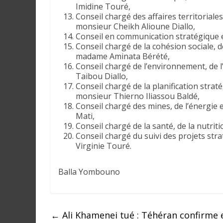
Imidine Touré,
a
Conseil chargé des affaires territoriales
n
monsieur Cheikh Alioune Diallo,
s
Conseil en communication stratégique 
l
Conseil chargé de la cohésion sociale,
e
madame Aminata Bérété,
Conseil chargé de l’environnement, de l
m
Taibou Diallo,
o
Conseil chargé de la planification strat
n
monsieur Thierno Iliassou Baldé,
d
Conseil chargé des mines, de l’énergie 
e
Mati,
Conseil chargé de la santé, de la nutrit
Conseil chargé du suivi des projets st
Virginie Touré.
Balla Yombouno
←
Ali Khamenei tué : Téhéran confirme e