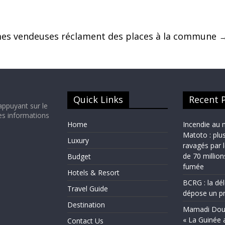
mes vendeuses réclament des places à la commune
Quick Links
Recent 
appuyant sur le
es informations
Home
Incendie au 
Matoto : plu
Luxury
ravagés par 
de 70 millio
Budget
fumée
Hotels & Resort
BCRG : la dé
Travel Guide
dépose un pr
Destination
Mamadi Doum
« La Guinée 
Contact Us