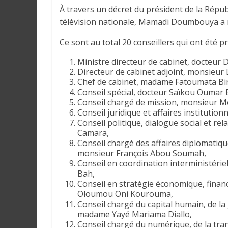
r
À travers un décret du président de la Républ
a
télévision nationale, Mamadi Doumbouya a n
l
e
Ce sont au total 20 conseillers qui ont été pro
s
Ministre directeur de cabinet, docteur
s
Directeur de cabinet adjoint, monsieu
u
Chef de cabinet, madame Fatoumata Bin
r
Conseil spécial, docteur Saïkou Oumar 
l
Conseil chargé de mission, monsieur 
Conseil juridique et affaires instituti
a
Conseil politique, dialogue social et re
G
Camara,
u
Conseil chargé des affaires diplomatique
i
monsieur François Abou Soumah,
n
Conseil en coordination interministéri
Bah,
é
Conseil en stratégie économique, fina
e
Oloumou Oni Kourouma,
e
Conseil chargé du capital humain, de la 
t
madame Yayé Mariama Diallo,
d
Conseil chargé du numérique, de la tran