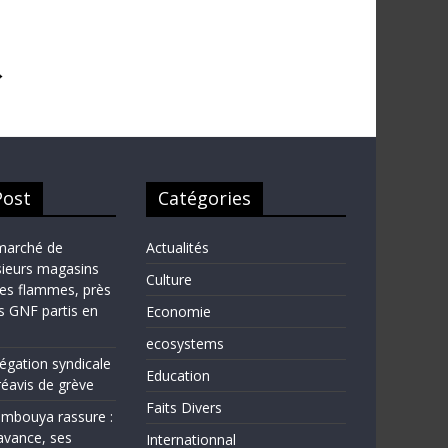
→
Post
Catégories
marché de
Actualités
sieurs magasins
Culture
les flammes, près
ns GNF partis en
Economie
ecosystems
légation syndicale
Education
éavis de grève
Faits Divers
bouya rassure :
avance, ses
Internationnal