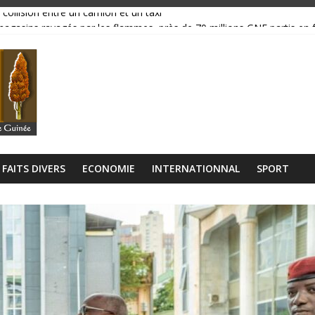
 collision entre un camion et un taxi
magasins ravagés par les flammes, près de 70 millions GNF partis en
réavis de grève
ance, ses institutions fonctionnent »
libérien découvert à quelques mètres de la grande mosquée
FAITS DIVERS
ECONOMIE
INTERNATIONNAL
SPORT