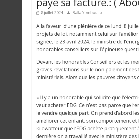
payé sa facture.: ( A
e
8 juillet 2024
Balla Yombouno
I
A la faveur d’une plénière de ce lundi 8 juill
n
projets de loi, notamment celui sur l’améliora
f
signée, le 23 avril 2024, le ministre de l’én
o
honorables conseillers sur l’épineuse questi
r
m
Devant les honorables Conseillers et les 
a
graves révélations sur le non paiement des f
t
ministériels. Alors que les pauvres citoyens
i
o
n
« Il y a un honorable qui sollicite que l’élec
s
veut acheter EDG. Ce n’est pas parce que l’e
G
le vendre quelque part. On prend d’abord le
é
améliorer cet enfant, son comportement et l
n
kilowatteur que l’EDG achète pratiquement à 
é
dernière on a travaillé avec le ministère de