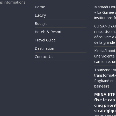
es informations
Home
Mamadi Doum
« La Guinée 
Luxury
institutions 
Budget
CU SANOYAH :
ressortissant
Hotels & Resort
découvert à 
Travel Guide
de la grand
Destination
Kindia/Labot
une violente 
Contact Us
camion et un
Tourisme : ve
transformati
Rogbanè en 
balnéaire
𝗠𝗘𝗡𝗔-𝗘𝗧𝗙𝗣 
𝗳𝗶𝘅𝗲 𝗹𝗲 𝗰𝗮
𝗰𝗶𝗻𝗾 𝗽𝗿𝗶𝗼𝗿𝗶
𝘀𝘁𝗿𝗮𝘁𝗲́𝗴𝗶𝗾