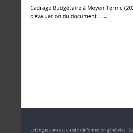
a
Cadrage Budgétaire à Moyen Terme (202
n
d’évaluation du document…
→
s
l
e
m
o
n
d
e
Letengue.com est un site d’information générales . S’