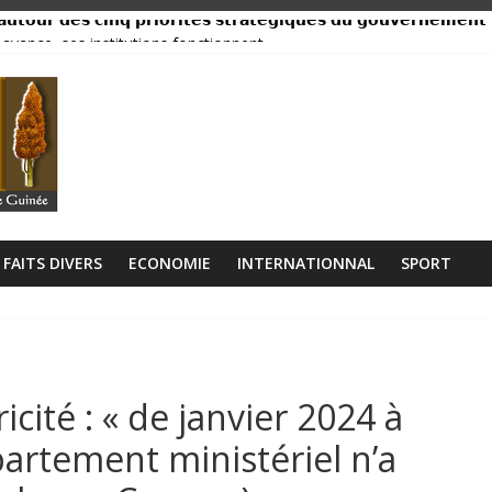
𝘂𝘁𝗼𝘂𝗿 𝗱𝗲𝘀 𝗰𝗶𝗻𝗾 𝗽𝗿𝗶𝗼𝗿𝗶𝘁𝗲́𝘀 𝘀𝘁𝗿𝗮𝘁𝗲́𝗴𝗶𝗾𝘂𝗲𝘀 𝗱𝘂 𝗴𝗼𝘂𝘃𝗲𝗿𝗻𝗲𝗺𝗲𝗻𝘁
ance, ses institutions fonctionnent »
libérien découvert à quelques mètres de la grande mosquée
 collision entre un camion et un taxi
lage Rogbanè en complexe balnéaire
FAITS DIVERS
ECONOMIE
INTERNATIONNAL
SPORT
cité : « de janvier 2024 à
partement ministériel n’a