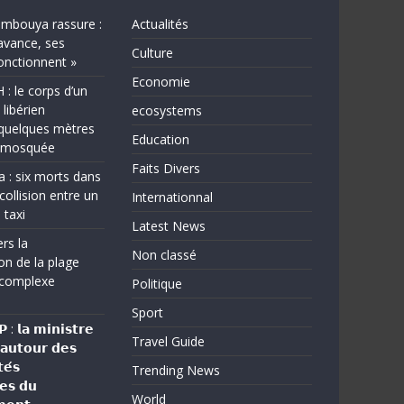
bouya rassure :
Actualités
avance, ses
Culture
fonctionnent »
Economie
 le corps d’un
 libérien
ecosystems
quelques mètres
Education
e mosquée
Faits Divers
a : six morts dans
collision entre un
Internationnal
 taxi
Latest News
rs la
Non classé
on de la plage
complexe
Politique
Sport
: 𝗹𝗮 𝗺𝗶𝗻𝗶𝘀𝘁𝗿𝗲
Travel Guide
 𝗮𝘂𝘁𝗼𝘂𝗿 𝗱𝗲𝘀
𝗲́𝘀
Trending News
𝗲𝘀 𝗱𝘂
World