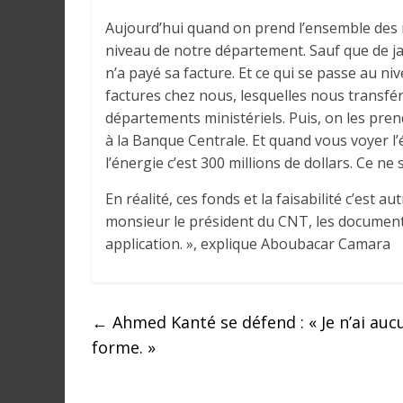
r
a
Aujourd’hui quand on prend l’ensemble des m
l
niveau de notre département. Sauf que de ja
e
n’a payé sa facture. Et ce qui se passe au ni
s
factures chez nous, lesquelles nous transfér
s
départements ministériels. Puis, on les pren
u
à la Banque Centrale. Et quand vous voyer l’
r
l’énergie c’est 300 millions de dollars. Ce ne
l
En réalité, ces fonds et la faisabilité c’est au
a
monsieur le président du CNT, les document
G
u
application. », explique Aboubacar Camara
i
n
é
←
Ahmed Kanté se défend : « Je n’ai aucu
e
forme. »
e
t
d