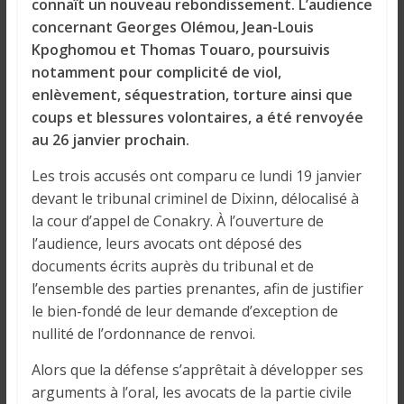
o
connaît un nouveau rebondissement. L’audience
n
concernant Georges Olémou, Jean-Louis
s
Kpoghomou et Thomas Touaro, poursuivis
G
notamment pour complicité de viol,
é
enlèvement, séquestration, torture ainsi que
n
coups et blessures volontaires, a été renvoyée
é
au 26 janvier prochain.
r
a
Les trois accusés ont comparu ce lundi 19 janvier
l
devant le tribunal criminel de Dixinn, délocalisé à
e
la cour d’appel de Conakry. À l’ouverture de
s
l’audience, leurs avocats ont déposé des
s
documents écrits auprès du tribunal et de
u
l’ensemble des parties prenantes, afin de justifier
r
le bien-fondé de leur demande d’exception de
l
nullité de l’ordonnance de renvoi.
a
G
Alors que la défense s’apprêtait à développer ses
u
arguments à l’oral, les avocats de la partie civile