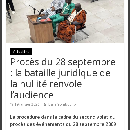
n
g
u
e
Actualités
Procès du 28 septembre
I
: la bataille juridique de
n
la nullité renvoie
f
o
l’audience
r
m
19 janvier 2026
Balla Yombouno
a
t
La procédure dans le cadre du second volet du
i
procès des événements du 28 septembre 2009