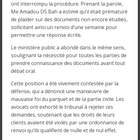
i
ont interrompu la procédure. Prenant la parole,
n
Me Amadou DS Bah a estimé qu’il était prématuré
é
de plaider sur des documents non encore étudiés,
e
sollicitant ainsi un renvoi d’une semaine pour
e
permettre une réponse écrite.
t
Le ministère public a abondé dans le même sens,
d
a
soulignant la nécessité pour toutes les parties de
n
prendre connaissance des documents avant tout
s
débat oral.
l
Cette position a été vivement contestée par la
e
défense, qui a dénoncé une manœuvre de
m
mauvaise foi du parquet et de la partie civile. Les
o
avocats ont exhorté le tribunal à rejeter ces
n
demandes, soutenant que les droits de leurs
d
clients avaient été violés par une ordonnance de
e
renvoi qu’ils qualifient de nulle et de nul effet.