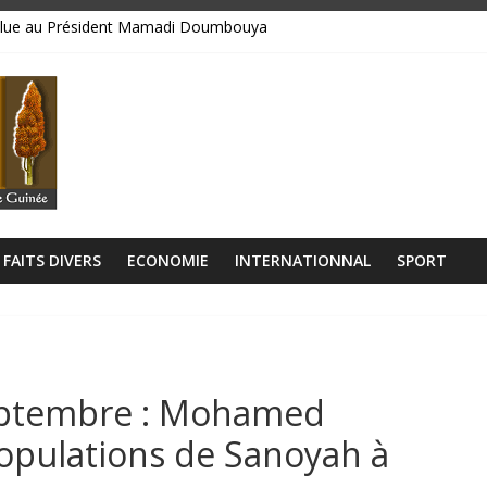
bsolue au Président Mamadi Doumbouya
libérien découvert à quelques mètres de la grande mosquée
 collision entre un camion et un taxi
lage Rogbanè en complexe balnéaire
𝘂𝘁𝗼𝘂𝗿 𝗱𝗲𝘀 𝗰𝗶𝗻𝗾 𝗽𝗿𝗶𝗼𝗿𝗶𝘁𝗲́𝘀 𝘀𝘁𝗿𝗮𝘁𝗲́𝗴𝗶𝗾𝘂𝗲𝘀 𝗱𝘂 𝗴𝗼𝘂𝘃𝗲𝗿𝗻𝗲𝗺𝗲𝗻𝘁
FAITS DIVERS
ECONOMIE
INTERNATIONNAL
SPORT
eptembre : Mohamed
opulations de Sanoyah à