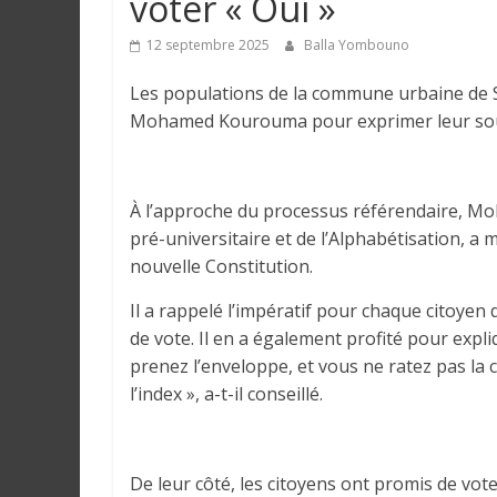
voter « Oui »
e
12 septembre 2025
Balla Yombouno
I
Les populations de la commune urbaine de 
n
Mohamed Kourouma pour exprimer leur sout
f
o
r
À l’approche du processus référendaire, M
m
a
pré-universitaire et de l’Alphabétisation, a 
t
nouvelle Constitution.
i
Il a rappelé l’impératif pour chaque citoyen 
o
de vote. Il en a également profité pour expli
n
prenez l’enveloppe, et vous ne ratez pas la c
s
l’index », a-t-il conseillé.
G
é
n
é
De leur côté, les citoyens ont promis de vot