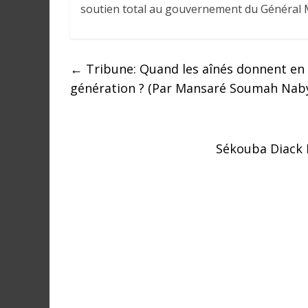
r
soutien total au gouvernement du Généra
a
l
e
←
Tribune: Quand les aînés donnent en sa
s
s
génération ? (Par Mansaré Soumah Nab
u
r
l
Sékouba Diack D
a
G
u
i
n
é
e
e
t
d