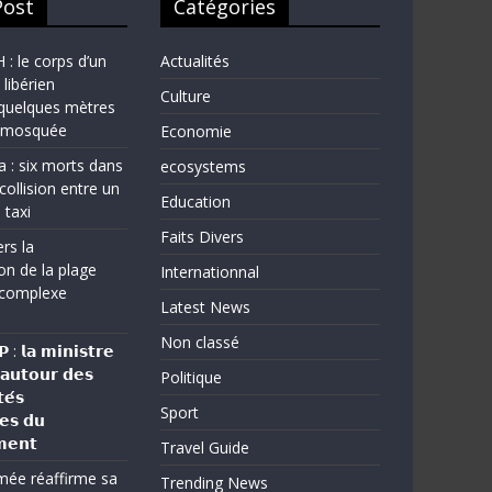
Post
Catégories
 le corps d’un
Actualités
 libérien
Culture
quelques mètres
e mosquée
Economie
a : six morts dans
ecosystems
collision entre un
Education
 taxi
Faits Divers
rs la
on de la plage
Internationnal
complexe
Latest News
Non classé
: 𝗹𝗮 𝗺𝗶𝗻𝗶𝘀𝘁𝗿𝗲
 𝗮𝘂𝘁𝗼𝘂𝗿 𝗱𝗲𝘀
Politique
𝗲́𝘀
Sport
𝗲𝘀 𝗱𝘂
𝗲𝗻𝘁
Travel Guide
rmée réaffirme sa
Trending News