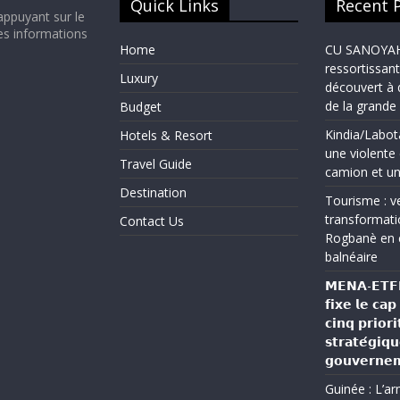
Quick Links
Recent 
appuyant sur le
es informations
Home
CU SANOYAH :
ressortissant
Luxury
découvert à 
de la grand
Budget
Kindia/Labot
Hotels & Resort
une violente 
Travel Guide
camion et un
Destination
Tourisme : ve
transformati
Contact Us
Rogbanè en 
balnéaire
𝗠𝗘𝗡𝗔-𝗘𝗧𝗙𝗣 
𝗳𝗶𝘅𝗲 𝗹𝗲 𝗰𝗮
𝗰𝗶𝗻𝗾 𝗽𝗿𝗶𝗼𝗿𝗶
𝘀𝘁𝗿𝗮𝘁𝗲́𝗴𝗶𝗾
𝗴𝗼𝘂𝘃𝗲𝗿𝗻𝗲
Guinée : L’a