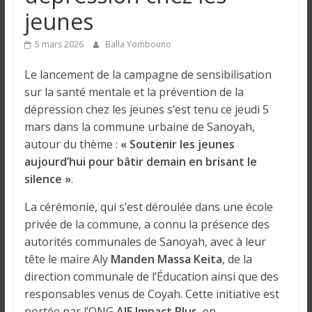
o
jeunes
n
s
5 mars 2026
Balla Yombouno
G
é
Le lancement de la campagne de sensibilisation
n
sur la santé mentale et la prévention de la
é
dépression chez les jeunes s’est tenu ce jeudi 5
r
mars dans la commune urbaine de Sanoyah,
a
autour du thème :
« Soutenir les jeunes
l
aujourd’hui pour bâtir demain en brisant le
e
silence »
.
s
s
La cérémonie, qui s’est déroulée dans une école
u
privée de la commune, a connu la présence des
r
autorités communales de Sanoyah, avec à leur
l
tête le maire Aly
Manden Massa Keita
, de la
a
direction communale de l’Éducation ainsi que des
G
responsables venus de Coyah. Cette initiative est
u
portée par l’ONG
AIE Impact Plus
, en