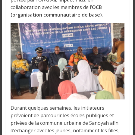
i
collaboration avec les membres de l’
OCB
n
(organisation communautaire de base)
.
é
e
e
t
d
a
n
s
l
e
m
o
n
Durant quelques semaines, les initiateurs
d
prévoient de parcourir les écoles publiques et
e
privées de la commune urbaine de Sanoyah afin
d’échanger avec les jeunes, notamment les filles,