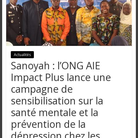
n
g
u
e
Actualités
Sanoyah : l’ONG AIE
I
Impact Plus lance une
n
campagne de
f
o
sensibilisation sur la
r
m
santé mentale et la
a
prévention de la
t
i
dépression chez les