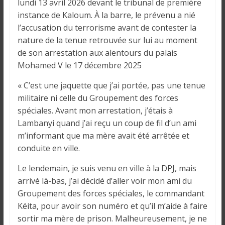
o
lundi 13 avril 2026 devant le tribunal de première
n
instance de Kaloum. À la barre, le prévenu a nié
s
l’accusation du terrorisme avant de contester la
G
nature de la tenue retrouvée sur lui au moment
é
de son arrestation aux alentours du palais
n
Mohamed V le 17 décembre 2025
é
r
« C’est une jaquette que j’ai portée, pas une tenue
a
militaire ni celle du Groupement des forces
l
spéciales. Avant mon arrestation, j’étais à
e
Lambanyi quand j’ai reçu un coup de fil d’un ami
s
m’informant que ma mère avait été arrêtée et
s
conduite en ville.
u
Le lendemain, je suis venu en ville à la DPJ, mais
r
arrivé là-bas, j’ai décidé d’aller voir mon ami du
l
a
Groupement des forces spéciales, le commandant
G
Kéita, pour avoir son numéro et qu’il m’aide à faire
u
sortir ma mère de prison. Malheureusement, je ne