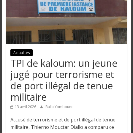
n
g
u
e
Actualités
TPI de kaloum: un jeune
I
jugé pour terrorisme et
n
de port illégal de tenue
f
o
militaire
r
m
13 avril 2026
Balla Yombouno
a
t
Accusé de terrorisme et de port illégal de tenue
i
militaire, Thierno Mouctar Diallo a comparu ce