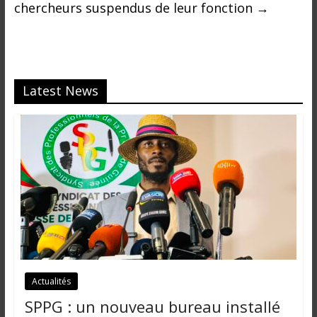
i
chercheurs suspendus de leur fonction
→
n
é
e
e
Latest News
t
d
a
n
s
l
e
m
o
n
d
e
Actualités
SPPG : un nouveau bureau installé