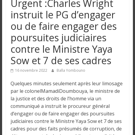
Urgent :Charles Wright
n
instruit le PG d’engager
g
ou de faire engager des
poursuites judiciaires
u
contre le Ministre Yaya
e
Sow et 7 de ses cadres
I
16 novembre 2022
Balla Yombouno
n
Quelques minutes seulement après leur limosage
f
par le colonelMamadiDoumbouya, le ministre de
o
la justice et des droits de l’homme via un
r
communiqué a instruit le procureur général
m
a
d’engager ou de faire engager des poursuites
t
judiciaires contre le Ministre Yaya Sow et 7 de ses
i
cadres pour des faits présumés de corruption, de