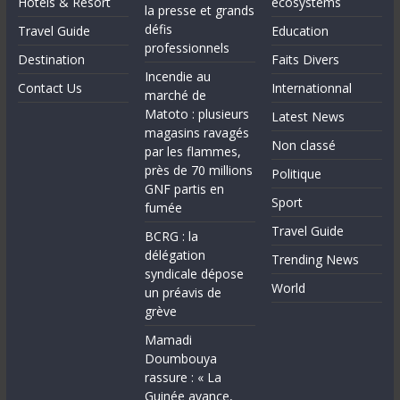
Hotels & Resort
ecosystems
la presse et grands
défis
Travel Guide
Education
professionnels
Destination
Faits Divers
Incendie au
Contact Us
Internationnal
marché de
Matoto : plusieurs
Latest News
magasins ravagés
Non classé
par les flammes,
près de 70 millions
Politique
GNF partis en
Sport
fumée
Travel Guide
BCRG : la
délégation
Trending News
syndicale dépose
World
un préavis de
grève
Mamadi
Doumbouya
rassure : « La
Guinée avance,