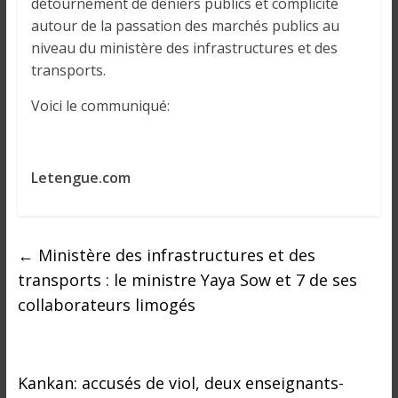
o
détournement de deniers publics et complicité
n
autour de la passation des marchés publics au
s
niveau du ministère des infrastructures et des
G
transports.
é
Voici le communiqué:
n
é
r
a
Letengue.com
l
e
s
←
Ministère des infrastructures et des
s
u
transports : le ministre Yaya Sow et 7 de ses
r
collaborateurs limogés
l
a
G
Kankan: accusés de viol, deux enseignants-
u