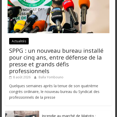
i
n
é
e
e
t
d
Actualités
a
SPPG : un nouveau bureau installé
n
pour cinq ans, entre défense de la
s
presse et grands défis
l
professionnels
e
m
8 août 2026
Balla Yombouno
o
Quelques semaines après la tenue de son quatrième
n
congrès ordinaire, le nouveau bureau du Syndicat des
d
professionnels de la presse
e
Incendie au marché de Matoto :