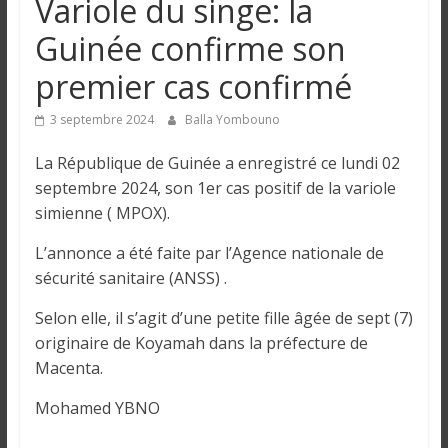
Variole du singe: la
n
Guinée confirme son
g
premier cas confirmé
u
3 septembre 2024
Balla Yombouno
La République de Guinée a enregistré ce lundi 02
e
septembre 2024, son 1er cas positif de la variole
simienne ( MPOX).
I
L’annonce a été faite par l’Agence nationale de
n
sécurité sanitaire (ANSS) .
f
o
Selon elle, il s’agit d’une petite fille âgée de sept (7)
r
originaire de Koyamah dans la préfecture de
m
Macenta.
a
t
Mohamed YBNO
i