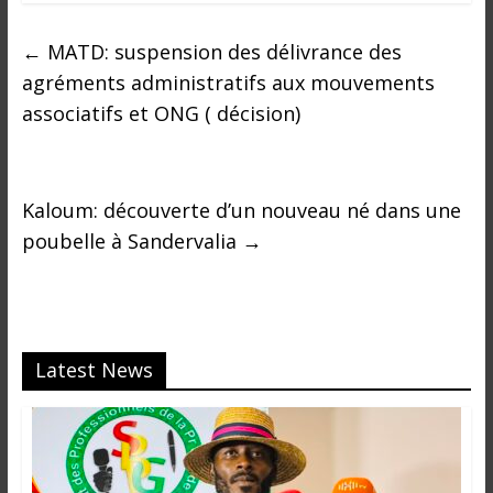
o
n
←
MATD: suspension des délivrance des
s
G
agréments administratifs aux mouvements
é
associatifs et ONG ( décision)
n
é
r
Kaloum: découverte d’un nouveau né dans une
a
l
poubelle à Sandervalia
→
e
s
s
u
Latest News
r
l
a
G
u