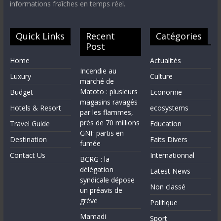
informations fraîches en temps réel.
Quick Links
Recent
Catégories
Post
Home
Actualités
Incendie au
Luxury
Culture
marché de
Matoto : plusieurs
Budget
Economie
magasins ravagés
Hotels & Resort
ecosystems
par les flammes,
près de 70 millions
Travel Guide
Education
GNF partis en
Destination
Faits Divers
fumée
Contact Us
Internationnal
BCRG : la
délégation
Latest News
syndicale dépose
Non classé
un préavis de
grève
Politique
Mamadi
Sport