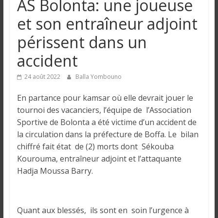
AS Bolonta: une joueuse
n
et son entraîneur adjoint
g
périssent dans un
accident
u
24 août 2022
Balla Yombouno
e
En partance pour kamsar où elle devrait jouer le
tournoi des vacanciers, l’équipe de l’Association
I
Sportive de Bolonta a été victime d’un accident de
n
la circulation dans la préfecture de Boffa. Le bilan
f
chiffré fait état de (2) morts dont Sékouba
o
Kourouma, entraîneur adjoint et l’attaquante
r
Hadja Moussa Barry.
m
a
t
i
Quant aux blessés, ils sont en soin l’urgence à