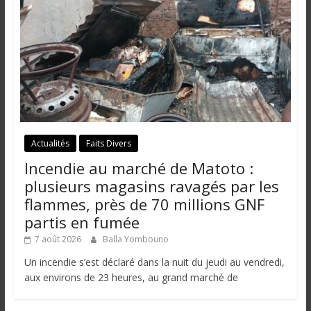
i
n
é
e
e
t
d
a
n
Actualités
Faits Divers
s
Incendie au marché de Matoto :
l
plusieurs magasins ravagés par les
e
flammes, près de 70 millions GNF
m
partis en fumée
o
n
7 août 2026
Balla Yombouno
d
Un incendie s’est déclaré dans la nuit du jeudi au vendredi,
e
aux environs de 23 heures, au grand marché de