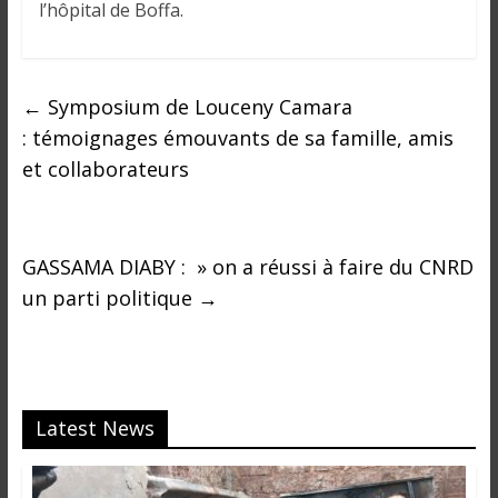
o
l’hôpital de Boffa.
n
s
G
←
Symposium de Louceny Camara
é
n
: témoignages émouvants de sa famille, amis
é
et collaborateurs
r
a
l
GASSAMA DIABY : » on a réussi à faire du CNRD
e
s
un parti politique
→
s
u
r
l
Latest News
a
G
u