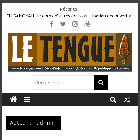
Passer
Récents :
au
CU SANOYAH : le corps d’un ressortissant libérien découvert à
contenu
quelques mètres de la grande mosquée
SPPG : un nouveau bureau installé pour cinq ans, entre
défense de la presse et grands défis professionnels
Incendie au marché de Matoto : plusieurs magasins ravagés
par les flammes, près de 70 millions GNF partis en fumée
BCRG : la délégation syndicale dépose un préavis de grève
Mamadi Doumbouya rassure : « La Guinée avance, ses
institutions fonctionnent »
L
e
T
Auteur :
admin
e