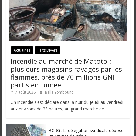
i
n
é
e
e
t
d
Actualités
Faits Divers
a
Incendie au marché de Matoto :
n
plusieurs magasins ravagés par les
s
l
flammes, près de 70 millions GNF
e
partis en fumée
m
7 août 2026
Balla Yombouno
o
Un incendie s’est déclaré dans la nuit du jeudi au vendredi,
n
aux environs de 23 heures, au grand marché de
d
e
BCRG : la délégation syndicale dépose