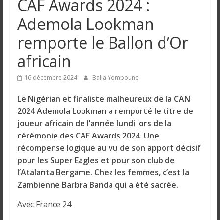
CAF Awards 2024 :
n
Ademola Lookman
g
remporte le Ballon d’Or
africain
u
16 décembre 2024
Balla Yombouno
e
Le Nigérian et finaliste malheureux de la CAN
2024 Ademola Lookman a remporté le titre de
I
joueur africain de l’année lundi lors de la
n
cérémonie des CAF Awards 2024. Une
f
récompense logique au vu de son apport décisif
o
pour les Super Eagles et pour son club de
r
l’Atalanta Bergame. Chez les femmes, c’est la
m
Zambienne Barbra Banda qui a été sacrée.
a
t
Avec France 24
i