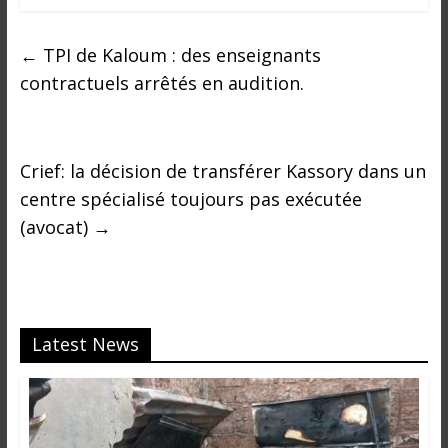
o
n
s
←
TPI de Kaloum : des enseignants
G
contractuels arrêtés en audition.
é
n
é
r
Crief: la décision de transférer Kassory dans un
a
centre spécialisé toujours pas exécutée
l
(avocat)
→
e
s
s
u
r
Latest News
l
a
G
u