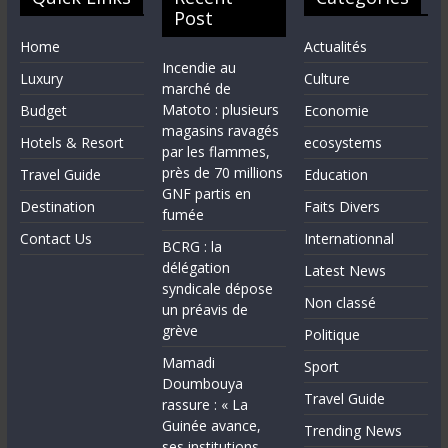
Post
Home
Actualités
Incendie au
Luxury
Culture
marché de
Matoto : plusieurs
Budget
Economie
magasins ravagés
Hotels & Resort
ecosystems
par les flammes,
près de 70 millions
Travel Guide
Education
GNF partis en
Destination
Faits Divers
fumée
Contact Us
Internationnal
BCRG : la
délégation
Latest News
syndicale dépose
Non classé
un préavis de
grève
Politique
Mamadi
Sport
Doumbouya
Travel Guide
rassure : « La
Guinée avance,
Trending News
ses institutions