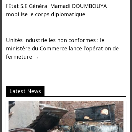
i
l’État S.E Général Mamadi DOUMBOUYA
n
mobilise le corps diplomatique
é
e
e
t
Unités industrielles non conformes : le
d
ministère du Commerce lance l’opération de
a
fermeture
→
n
s
l
e
m
Latest News
o
n
d
e