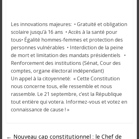
o
n
s
G
Les innovations majeures: • Gratuité et obligation
é
scolaire jusqu’à 16 ans • ⁠Accès à la santé pour
n
tous• ⁠Égalité hommes-femmes et protection des
é
personnes vulnérables • ⁠Interdiction de la peine
r
de mort et limitation des mandats présidentiels •
a
Renforcement des institutions (Sénat, Cour des
l
comptes, organe électoral indépendant)
e
Un appel à la citoyenneté: « Cette Constitution
s
nous concerne tous, elle ressemble et nous
s
rassemble. Le 21 septembre, c’est la République
u
tout entière qui votera. Informez-vous et votez en
r
connaissance de cause ! »
l
a
G
u
←
Nouveau cap constitutionnel : le Chef de