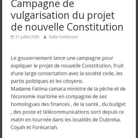
Campagne de
n
vulgarisation du projet
g
de nouvelle Constitution
u
21 juillet 2025
Balla Yombouno
e
Le gouvernement lance une campagne pour
expliquer le projet de nouvelle Constitution, fruit
I
d’une large concertation avec la société civile, les
n
partis politiques et les citoyens.
f
Madame Fatima camara ministre de la pêche et de
o
l’économie maritime en compagnie de ses
r
homologues des finances , de la santé , du budget
m
, des poste et télécommunications sont depuis ce
a
matin en tournée dans les localités de Dubreka,
t
Coyah et Forécariah.
i