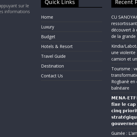
Quick Links
Recent 
appuyant sur le
es informations
Home
CU SANOYAH :
ressortissant
Luxury
découvert à 
de la grand
Budget
Kindia/Labot
Hotels & Resort
une violente 
Travel Guide
camion et un
Destination
Tourisme : ve
transformati
Contact Us
Rogbanè en 
balnéaire
𝗠𝗘𝗡𝗔-𝗘𝗧𝗙𝗣 
𝗳𝗶𝘅𝗲 𝗹𝗲 𝗰𝗮
𝗰𝗶𝗻𝗾 𝗽𝗿𝗶𝗼𝗿𝗶
𝘀𝘁𝗿𝗮𝘁𝗲́𝗴𝗶𝗾
𝗴𝗼𝘂𝘃𝗲𝗿𝗻𝗲
Guinée : L’a