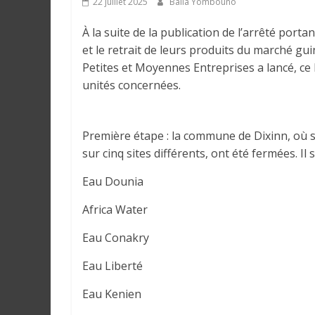
22 juillet 2025
Balla Yombouno
e
À la suite de la publication de l’arrêté port
I
et le retrait de leurs produits du marché gu
n
Petites et Moyennes Entreprises a lancé, ce 
f
unités concernées.
o
r
m
Première étape : la commune de Dixinn, où 
a
sur cinq sites différents, ont été fermées. Il s
t
Eau Dounia
i
o
Africa Water
n
s
Eau Conakry
G
Eau Liberté
é
n
Eau Kenien
é