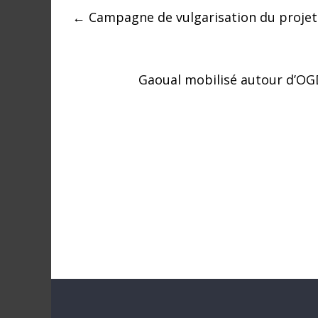
a
←
Campagne de vulgarisation du projet 
n
s
l
e
Gaoual mobilisé autour d’OGD
m
o
n
d
e