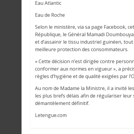
r
Eau Atlantic
a
Eau de Roche
l
e
Selon le ministère, via sa page Facebook, cett
s
République, le Général Mamadi Doumbouya,
s
et d’assainir le tissu industriel guinéen, tou
u
meilleure protection des consommateurs.
r
l
« Cette décision n’est dirigée contre person
a
conformer aux normes en vigueur », a précisé
G
règles d’hygiène et de qualité exigées par l’
u
i
Au nom de Madame la Ministre, il a invité le
n
les plus brefs délais afin de régulariser leu
é
démantèlement définitif.
e
Letengue.com
e
t
d