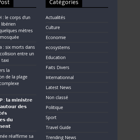
Post
Catégories
 le corps d’un
Actualités
 libérien
Culture
quelques mètres
e mosquée
Economie
a : six morts dans
ecosystems
collision entre un
Education
 taxi
Faits Divers
rs la
on de la plage
Internationnal
complexe
Latest News
Non classé
: 𝗹𝗮 𝗺𝗶𝗻𝗶𝘀𝘁𝗿𝗲
 𝗮𝘂𝘁𝗼𝘂𝗿 𝗱𝗲𝘀
Politique
𝗲́𝘀
Sport
𝗲𝘀 𝗱𝘂
𝗲𝗻𝘁
Travel Guide
rmée réaffirme sa
Trending News