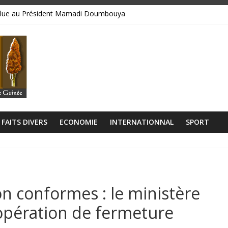
bsolue au Président Mamadi Doumbouya
libérien découvert à quelques mètres de la grande mosquée
 collision entre un camion et un taxi
lage Rogbanè en complexe balnéaire
𝘂𝘁𝗼𝘂𝗿 𝗱𝗲𝘀 𝗰𝗶𝗻𝗾 𝗽𝗿𝗶𝗼𝗿𝗶𝘁𝗲́𝘀 𝘀𝘁𝗿𝗮𝘁𝗲́𝗴𝗶𝗾𝘂𝗲𝘀 𝗱𝘂 𝗴𝗼𝘂𝘃𝗲𝗿𝗻𝗲𝗺𝗲𝗻𝘁
FAITS DIVERS
ECONOMIE
INTERNATIONNAL
SPORT
on conformes : le ministère
opération de fermeture