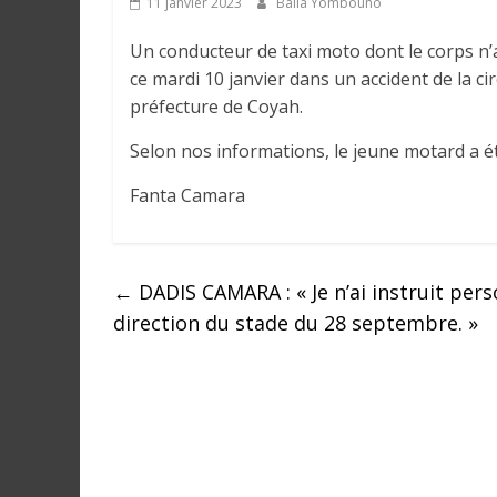
11 janvier 2023
Balla Yombouno
e
Un conducteur de taxi moto dont le corps n’a
I
ce mardi 10 janvier dans un accident de la c
n
préfecture de Coyah.
f
Selon nos informations, le jeune motard a 
o
r
Fanta Camara
m
a
t
←
DADIS CAMARA : « Je n’ai instruit pers
i
o
direction du stade du 28 septembre. »
n
s
G
é
n
é