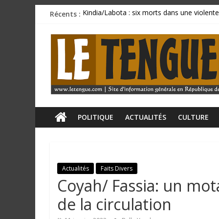
Passer
Récents :
Kindia/Labota : six morts dans une violente
au
Incendie au marché de Matoto : plusieurs 
contenu
L
BCRG : la délégation syndicale dépose un p
Mamadi Doumbouya rassure : « La Guinée av
CU SANOYAH : le corps d’un ressortissant 
e
T
e
POLITIQUE
ACTUALITÉS
CULTURE
n
Actualités
Faits Divers
g
Coyah/ Fassia: un mot
u
de la circulation