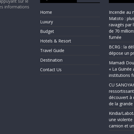
appuyant sur le
es informations
Home
Incendie au 
Matoto : plu
Luxury
ravagés par 
de 70 millio
Budget
fumée
Hotels & Resort
BCRG : la dé
Travel Guide
dépose un pr
Destination
Mamadi Doum
« La Guinée 
Contact Us
institutions 
CU SANOYAH :
ressortissant
découvert à 
de la grand
Kindia/Labot
une violente 
camion et un