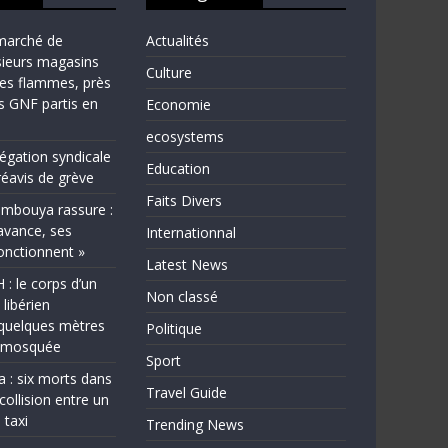
marché de
Actualités
sieurs magasins
Culture
les flammes, près
ns GNF partis en
Economie
ecosystems
légation syndicale
Education
éavis de grève
Faits Divers
bouya rassure :
avance, ses
Internationnal
fonctionnent »
Latest News
 le corps d’un
Non classé
 libérien
quelques mètres
Politique
e mosquée
Sport
a : six morts dans
Travel Guide
collision entre un
 taxi
Trending News