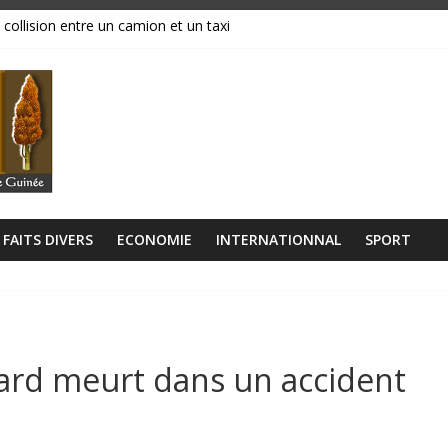
 collision entre un camion et un taxi
magasins ravagés par les flammes, près de 70 millions GNF partis en
réavis de grève
ance, ses institutions fonctionnent »
libérien découvert à quelques mètres de la grande mosquée
FAITS DIVERS
ECONOMIE
INTERNATIONNAL
SPORT
ard meurt dans un accident