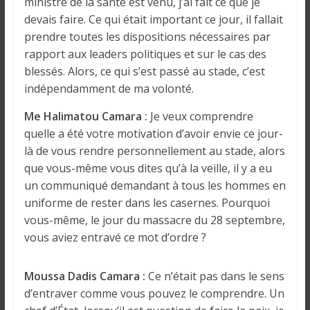
ministre de la santé est venu, j’ai fait ce que je
i
devais faire. Ce qui était important ce jour, il fallait
n
prendre toutes les dispositions nécessaires par
é
rapport aux leaders politiques et sur le cas des
e
blessés. Alors, ce qui s’est passé au stade, c’est
e
indépendamment de ma volonté.
t
d
Me Halimatou Camara :
Je veux comprendre
a
quelle a été votre motivation d’avoir envie ce jour-
n
là de vous rendre personnellement au stade, alors
s
que vous-même vous dites qu’à la veille, il y a eu
l
un communiqué demandant à tous les hommes en
e
uniforme de rester dans les casernes. Pourquoi
m
vous-même, le jour du massacre du 28 septembre,
o
vous aviez entravé ce mot d’ordre ?
n
d
e
Moussa Dadis Camara :
Ce n’était pas dans le sens
d’entraver comme vous pouvez le comprendre. Un