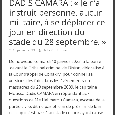
DADIS CAMARA : « Je n’ai
n
instruit personne, aucun
g
militaire, à se déplacer ce
jour en direction du
u
stade du 28 septembre. »
e
10 janvier 2023
Balla Yombouno
I
De nouveau ce mardi 10 janvier 2023, à la barre
n
devant le Tribunal criminel de Dixinn, délocalisé à
f
la Cour d’appel de Conakry, pour donner sa
o
versions des faits dans les événements du
r
massacres du 28 septembre 2009, le capitaine
m
Moussa Dadis CAMARA en répondant aux
a
questions de Me Halimatou Camara, avocate de la
t
partie civile, dit ne pas être ni de prés , ni de loin
i
de ce qui s’est passé au stade ce jour ayant causé