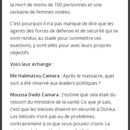
o
la mort de moins de 150 personnes et une
n
centaine de femmes violées.
s
G
C’est pourquoi il n’a pas manqué de dire que les
é
agents des forces de défense et de sécurité qui se
n
sont rendus au stade pour commettre ces
é
exactions, y sont allés pour avec leurs propres
r
objectifs.
a
l
Voici leur échange :
e
Me Halimatou Camara :
Après le massacre, quel
s
sort a été réservé aux leaders politiques ?
s
u
Moussa Dadis Camara :
J’estime que cela était du
r
ressort du ministère de la santé. Ce que je sais,
l
c’est que les blessés étaient en sécurité à Donka.
a
Les blessés n’ont pas eu de problèmes,
G
contrairement à ce que vous pouvez croire. Le
u