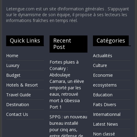
Letengue.com est un site d’information générales . S’appuyant
sur le dynamisme de son équipe, il propose à ses lecteurs les
informations fraîches en temps réel.
Quick Links
Recent
Catégories
Post
Home
Actualités
Fortes pluies à
Luxury
Culture
Conakry :
Abdoulaye
Budget
Economie
Camara, un élève
Hotels & Resort
ecosystems
emporté par les
eaux, retrouvé
Travel Guide
Education
mort à Gbessia
Destination
Faits Divers
Port 1
Contact Us
Internationnal
SPPG : un nouveau
bureau installé
Latest News
pour cinq ans,
Non classé
entre défense de