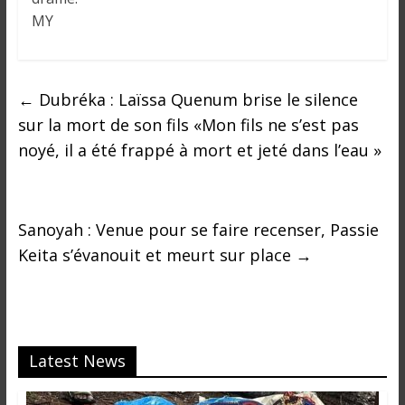
i
MY
n
é
e
e
←
Dubréka : Laïssa Quenum brise le silence
t
sur la mort de son fils «Mon fils ne s’est pas
d
noyé, il a été frappé à mort et jeté dans l’eau »
a
n
s
l
Sanoyah : Venue pour se faire recenser, Passie
e
Keita s’évanouit et meurt sur place
→
m
o
n
d
e
Latest News