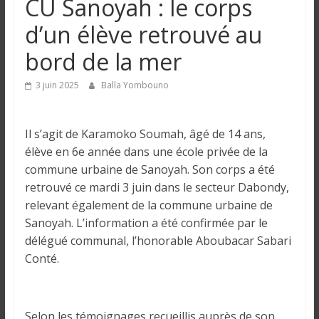
CU Sanoyah : le corps
n
d’un élève retrouvé au
g
bord de la mer
u
3 juin 2025
Balla Yombouno
e
Il s’agit de Karamoko Soumah, âgé de 14 ans,
élève en 6e année dans une école privée de la
I
commune urbaine de Sanoyah. Son corps a été
n
retrouvé ce mardi 3 juin dans le secteur Dabondy,
f
relevant également de la commune urbaine de
o
Sanoyah. L’information a été confirmée par le
r
délégué communal, l’honorable Aboubacar Sabari
m
Conté.
a
t
i
Selon les témoignages recueillis auprès de son