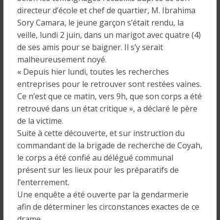
o
directeur d’école et chef de quartier, M. Ibrahima
n
Sory Camara, le jeune garçon s’était rendu, la
s
veille, lundi 2 juin, dans un marigot avec quatre (4)
G
de ses amis pour se baigner. Il s’y serait
é
n
malheureusement noyé.
é
« Depuis hier lundi, toutes les recherches
r
entreprises pour le retrouver sont restées vaines.
a
Ce n’est que ce matin, vers 9h, que son corps a été
l
retrouvé dans un état critique », a déclaré le père
e
de la victime.
s
Suite à cette découverte, et sur instruction du
s
commandant de la brigade de recherche de Coyah,
u
le corps a été confié au délégué communal
r
présent sur les lieux pour les préparatifs de
l
l’enterrement.
a
Une enquête a été ouverte par la gendarmerie
G
afin de déterminer les circonstances exactes de ce
u
drame.