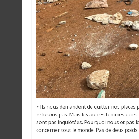
a
n
s
l
e
m
o
n
d
e
« Ils nous demandent de quitter nos places
refusons pas. Mais les autres femmes qui so
sont pas inquiétées. Pourquoi nous et pas les
concerner tout le monde. Pas de deux poids