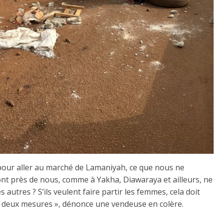
 pour aller au marché de Lamaniyah, ce que nous ne
nt près de nous, comme à Yakha, Diawaraya et ailleurs, ne
 autres ? S’ils veulent faire partir les femmes, cela doit
, deux mesures », dénonce une vendeuse en colère.