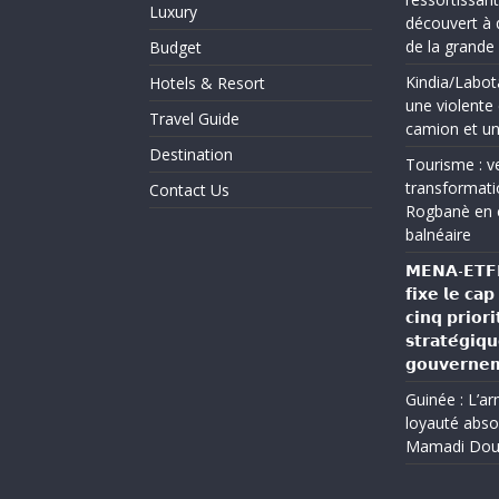
Luxury
découvert à 
de la grand
Budget
Kindia/Labot
Hotels & Resort
une violente 
Travel Guide
camion et un
Destination
Tourisme : ve
transformati
Contact Us
Rogbanè en 
balnéaire
𝗠𝗘𝗡𝗔-𝗘𝗧𝗙𝗣 
𝗳𝗶𝘅𝗲 𝗹𝗲 𝗰𝗮
𝗰𝗶𝗻𝗾 𝗽𝗿𝗶𝗼𝗿𝗶
𝘀𝘁𝗿𝗮𝘁𝗲́𝗴𝗶𝗾
𝗴𝗼𝘂𝘃𝗲𝗿𝗻𝗲
Guinée : L’a
loyauté abso
Mamadi Do