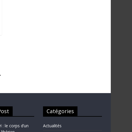
→
Post
Catégories
 le corps d’un
Actualités
 libérien