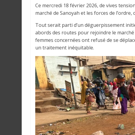
r
Ce mercredi 18 février 2026, de vives tensi
a
marché de Sanoyah et les forces de l’ordre, 
l
e
Tout serait parti d’un déguerpissement initié
s
abords des routes pour rejoindre le marché
s
femmes concernées ont refusé de se déplacer
u
un traitement inéquitable.
r
l
a
G
u
i
n
é
e
e
t
d