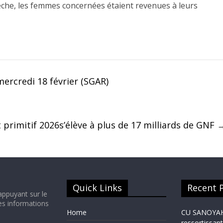
êche, les femmes concernées étaient revenues à leurs
ercredi 18 février (SGAR)
 primitif 2026s’élève à plus de 17 milliards de GNF
Quick Links
Recent 
appuyant sur le
es informations
Home
CU SANOYAH :
ressortissant