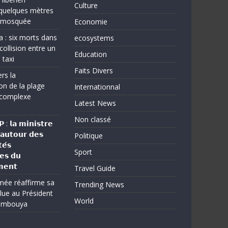
Culture
quelques mètres
e mosquée
Economie
a : six morts dans
ecosystems
collision entre un
Education
 taxi
Faits Divers
rs la
on de la plage
Internationnal
complexe
Latest News
Non classé
: 𝗹𝗮 𝗺𝗶𝗻𝗶𝘀𝘁𝗿𝗲
 𝗮𝘂𝘁𝗼𝘂𝗿 𝗱𝗲𝘀
Politique
𝗲́𝘀
Sport
𝗲𝘀 𝗱𝘂
𝗲𝗻𝘁
Travel Guide
rmée réaffirme sa
Trending News
lue au Président
World
umbouya