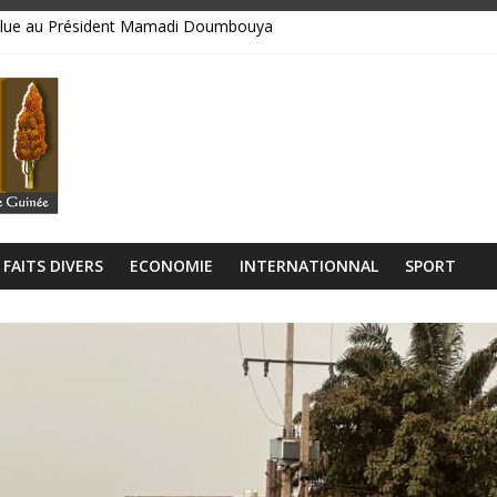
bsolue au Président Mamadi Doumbouya
libérien découvert à quelques mètres de la grande mosquée
 collision entre un camion et un taxi
lage Rogbanè en complexe balnéaire
𝘂𝘁𝗼𝘂𝗿 𝗱𝗲𝘀 𝗰𝗶𝗻𝗾 𝗽𝗿𝗶𝗼𝗿𝗶𝘁𝗲́𝘀 𝘀𝘁𝗿𝗮𝘁𝗲́𝗴𝗶𝗾𝘂𝗲𝘀 𝗱𝘂 𝗴𝗼𝘂𝘃𝗲𝗿𝗻𝗲𝗺𝗲𝗻𝘁
FAITS DIVERS
ECONOMIE
INTERNATIONNAL
SPORT