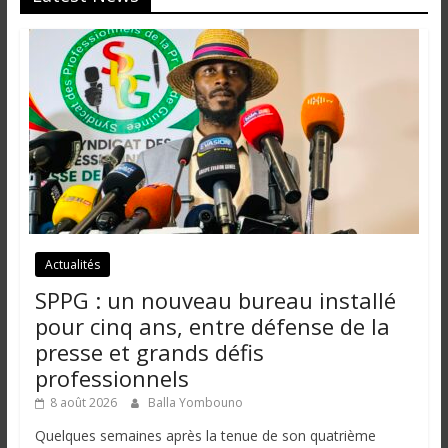
i
n
é
e
e
t
d
a
n
s
l
Actualités
e
SPPG : un nouveau bureau installé
m
o
pour cinq ans, entre défense de la
n
presse et grands défis
d
professionnels
e
8 août 2026
Balla Yombouno
Quelques semaines après la tenue de son quatrième