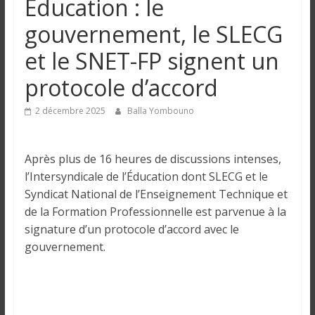
Éducation : le
n
gouvernement, le SLECG
g
et le SNET-FP signent un
protocole d’accord
u
2 décembre 2025
Balla Yombouno
e
Après plus de 16 heures de discussions intenses,
I
l’Intersyndicale de l’Éducation dont SLECG et le
n
Syndicat National de l’Enseignement Technique et
f
de la Formation Professionnelle est parvenue à la
o
signature d’un protocole d’accord avec le
r
gouvernement.
m
a
t
i