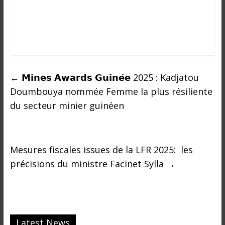
o
n
s
G
é
n
é
←
𝗠𝗶𝗻𝗲𝘀 𝗔𝘄𝗮𝗿𝗱𝘀 𝗚𝘂𝗶𝗻𝗲́𝗲 2025 : Kadjatou
r
Doumbouya nommée Femme la plus résiliente
a
du secteur minier guinéen
l
e
s
s
Mesures fiscales issues de la LFR 2025: les
u
précisions du ministre Facinet Sylla
→
r
l
a
G
u
Latest News