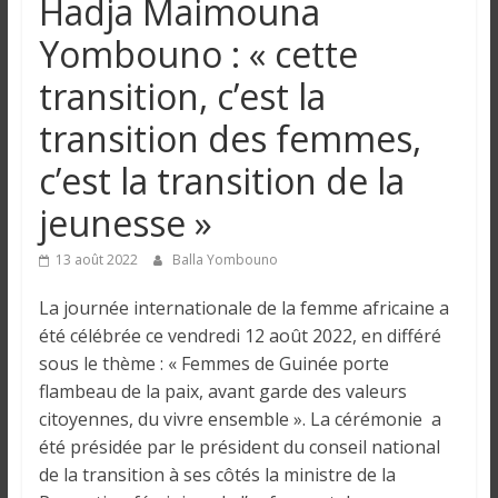
Hadja Maimouna
n
Yombouno : « cette
g
transition, c’est la
transition des femmes,
u
c’est la transition de la
e
jeunesse »
I
13 août 2022
Balla Yombouno
n
La journée internationale de la femme africaine a
f
été célébrée ce vendredi 12 août 2022, en différé
o
sous le thème : « Femmes de Guinée porte
r
flambeau de la paix, avant garde des valeurs
m
a
citoyennes, du vivre ensemble ». La cérémonie a
t
été présidée par le président du conseil national
i
de la transition à ses côtés la ministre de la