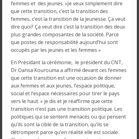
i
femmes et des jeunes. »Je veux simplement dire
n
que cette transition, c’est la transition des
é
femmes, c’est la transition de la jeunesse. Ça veut
e
dire quoi? Ça veut dire c’est la transition des deux
e
plus grandes composantes de la société. Parce
t
que postes de responsabilité aujourd’hui sont
d
occupés par les jeunes et les femmes »
a
n
En Présidant la cérémonie, le président du CNT,
s
Dr Dansa Kourouma a affirmé devant ces femmes
l
que cette transition est une occasion de donner
e
aux femmes et aux jeunes, l’espace politique,
m
social et l’espace nécessaires pour tirer le pays
o
vers le haut. » je dis et je réaffirme que cette
n
transition n’est pas une transition politique. Les
d
politiques qui se sentent menacés ou qui pensent
e
qu’ils sont la cible de la transition, qu’ils se
détrompent parce qu’en réalité elle est sociale.