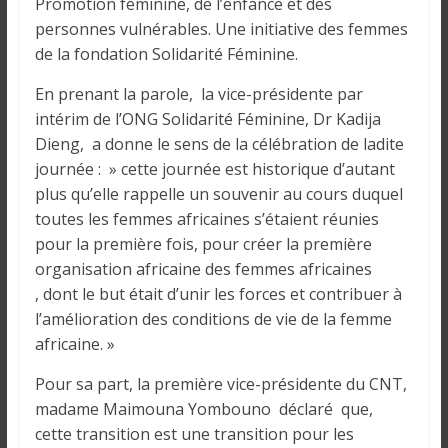
o
Promotion féminine, de l’enfance et des
n
personnes vulnérables. Une initiative des femmes
s
de la fondation Solidarité Féminine.
G
En prenant la parole, la vice-présidente par
é
intérim de l’ONG Solidarité Féminine, Dr Kadija
n
Dieng, a donne le sens de la célébration de ladite
é
r
journée : » cette journée est historique d’autant
a
plus qu’elle rappelle un souvenir au cours duquel
l
toutes les femmes africaines s’étaient réunies
e
pour la première fois, pour créer la première
s
organisation africaine des femmes africaines
s
, dont le but était d’unir les forces et contribuer à
u
l’amélioration des conditions de vie de la femme
r
africaine. »
l
Pour sa part, la première vice-présidente du CNT,
a
G
madame Maimouna Yombouno déclaré que,
u
cette transition est une transition pour les