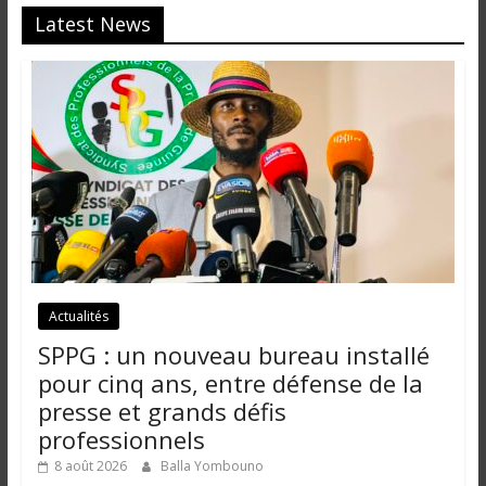
i
Latest News
n
é
e
e
t
d
a
n
s
l
e
Actualités
m
o
SPPG : un nouveau bureau installé
n
pour cinq ans, entre défense de la
d
presse et grands défis
e
professionnels
8 août 2026
Balla Yombouno