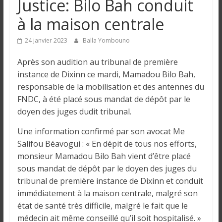
Justice: Bilo Bah conduit
n
à la maison centrale
g
24 janvier 2023
Balla Yombouno
u
Après son audition au tribunal de première
instance de Dixinn ce mardi, Mamadou Bilo Bah,
e
responsable de la mobilisation et des antennes du
FNDC, à été placé sous mandat de dépôt par le
doyen des juges dudit tribunal.
I
n
Une information confirmé par son avocat Me
f
Salifou Béavogui : « En dépit de tous nos efforts,
o
monsieur Mamadou Bilo Bah vient d’être placé
r
sous mandat de dépôt par le doyen des juges du
m
tribunal de première instance de Dixinn et conduit
a
immédiatement à la maison centrale, malgré son
t
état de santé très difficile, malgré le fait que le
i
médecin ait même conseillé qu’il soit hospitalisé. »