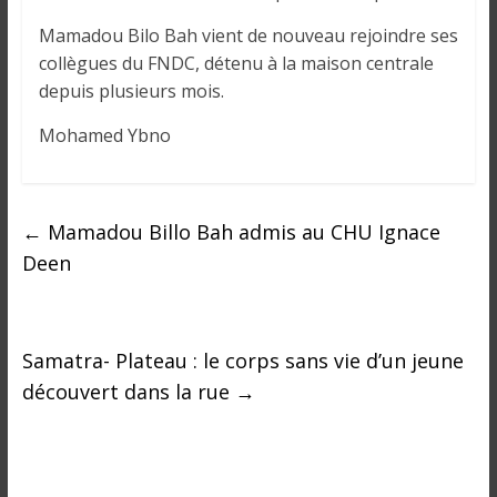
o
n
Mamadou Bilo Bah vient de nouveau rejoindre ses
s
collègues du FNDC, détenu à la maison centrale
G
depuis plusieurs mois.
é
n
Mohamed Ybno
é
r
a
←
Mamadou Billo Bah admis au CHU Ignace
l
Deen
e
s
s
u
Samatra- Plateau : le corps sans vie d’un jeune
r
découvert dans la rue
→
l
a
G
u