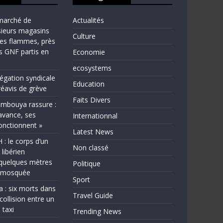
marché de
Actualités
sieurs magasins
Culture
les flammes, près
ns GNF partis en
Economie
ecosystems
légation syndicale
Education
éavis de grève
Faits Divers
bouya rassure :
avance, ses
Internationnal
fonctionnent »
Latest News
 le corps d’un
Non classé
 libérien
quelques mètres
Politique
e mosquée
Sport
a : six morts dans
Travel Guide
collision entre un
 taxi
Trending News