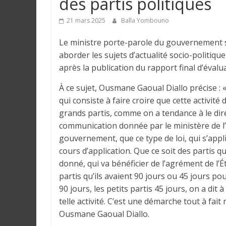
des partis politiques
e
21 mars 2025
Balla Yombouno
I
Le ministre porte-parole du gouvernement s
n
aborder les sujets d’actualité socio-politiq
f
après la publication du rapport final d’évalu
o
r
À ce sujet, Ousmane Gaoual Diallo précise : 
m
qui consiste à faire croire que cette activit
a
grands partis, comme on a tendance à le dire.
t
communication donnée par le ministère de l’
i
gouvernement, que ce type de loi, qui s’appliq
o
cours d’application. Que ce soit des partis q
n
donné, qui va bénéficier de l’agrément de l’É
s
partis qu’ils avaient 90 jours ou 45 jours pou
G
90 jours, les petits partis 45 jours, on a dit 
é
telle activité. C’est une démarche tout à fai
n
Ousmane Gaoual Diallo.
é