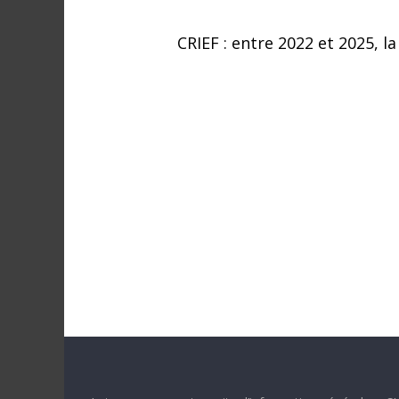
a
n
CRIEF : entre 2022 et 2025, l
s
l
e
m
o
n
d
e