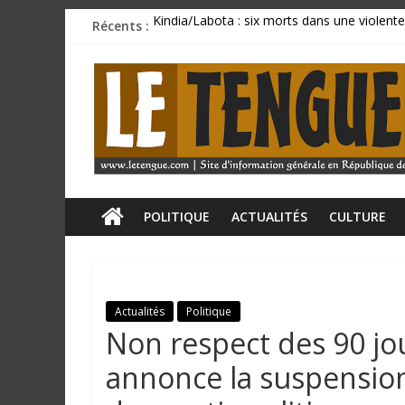
Passer
Récents :
Kindia/Labota : six morts dans une violente
au
Incendie au marché de Matoto : plusieurs 
contenu
L
BCRG : la délégation syndicale dépose un p
Mamadi Doumbouya rassure : « La Guinée av
CU SANOYAH : le corps d’un ressortissant 
e
T
e
POLITIQUE
ACTUALITÉS
CULTURE
n
Actualités
Politique
g
Non respect des 90 jo
u
annonce la suspension