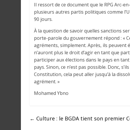
r
Il ressort de ce document que le RPG Arc-en-
a
plusieurs autres partis politiques comme l’
l
90 jours.
e
s
À la question de savoir quelles sanctions ser
s
porte-parole du gouvernement répond : « Cel
u
agréments, simplement. Après, ils peuvent é
r
n’auront plus le droit d’agir en tant que part
l
participer aux élections dans le pays en tan
a
pays. Sinon, ce n’est pas possible. Donc, s’il
G
Constitution, cela peut aller jusqu’à la disso
u
agrément. »
i
n
Mohamed Ybno
é
e
e
←
Culture : le BGDA tient son premier C
t
d