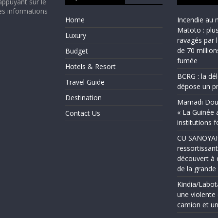
appuyant sur le
es informations
Home
Incendie au 
Matoto : plu
Luxury
ravagés par 
de 70 millio
Budget
fumée
Hotels & Resort
BCRG : la dé
Travel Guide
dépose un pr
Destination
Mamadi Doum
« La Guinée 
Contact Us
institutions 
CU SANOYAH :
ressortissant
découvert à 
de la grand
Kindia/Labot
une violente 
camion et un