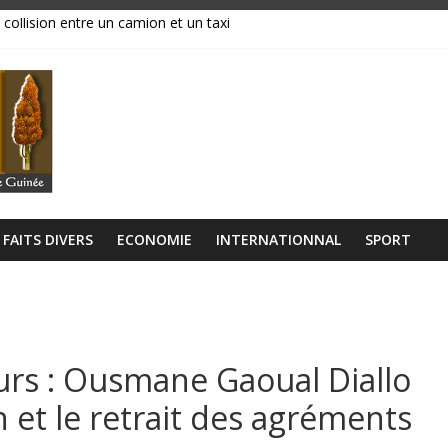
 collision entre un camion et un taxi
magasins ravagés par les flammes, près de 70 millions GNF partis en
réavis de grève
ance, ses institutions fonctionnent »
libérien découvert à quelques mètres de la grande mosquée
FAITS DIVERS
ECONOMIE
INTERNATIONNAL
SPORT
urs : Ousmane Gaoual Diallo
 et le retrait des agréments