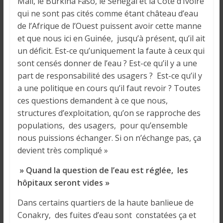
Mali, le Burkina Faso, le Sénégal et la Côte d’Ivoire
i
qui ne sont pas cités comme étant château d’eau
n
de l’Afrique de l’Ouest puissent avoir cette manne
é
et que nous ici en Guinée, jusqu’à présent, qu’il ait
e
un déficit. Est-ce qu’uniquement la faute à ceux qui
e
sont censés donner de l’eau ? Est-ce qu’il y a une
t
part de responsabilité des usagers ? Est-ce qu’il y
d
a
a une politique en cours qu’il faut revoir ? Toutes
n
ces questions demandent à ce que nous,
s
structures d’exploitation, qu’on se rapproche des
l
populations, des usagers, pour qu’ensemble
e
nous puissions échanger. Si on n’échange pas, ça
m
devient très compliqué »
o
» Quand la question de l’eau est réglée, les
n
hôpitaux seront vides »
d
e
Dans certains quartiers de la haute banlieue de
Conakry, des fuites d’eau sont constatées ça et