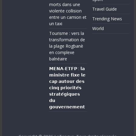
morts dans une
Travel Guide
violente collision
entre un camion et
Trending News
un taxi
World
Tourisme : vers la
transformation de
la plage Rogbanè
en complexe
balnéaire
𝗠𝗘𝗡𝗔-𝗘𝗧𝗙𝗣 : 𝗹𝗮
𝗺𝗶𝗻𝗶𝘀𝘁𝗿𝗲 𝗳𝗶𝘅𝗲 𝗹𝗲
𝗰𝗮𝗽 𝗮𝘂𝘁𝗼𝘂𝗿 𝗱𝗲𝘀
𝗰𝗶𝗻𝗾 𝗽𝗿𝗶𝗼𝗿𝗶𝘁𝗲́𝘀
𝘀𝘁𝗿𝗮𝘁𝗲́𝗴𝗶𝗾𝘂𝗲𝘀
𝗱𝘂
𝗴𝗼𝘂𝘃𝗲𝗿𝗻𝗲𝗺𝗲𝗻𝘁