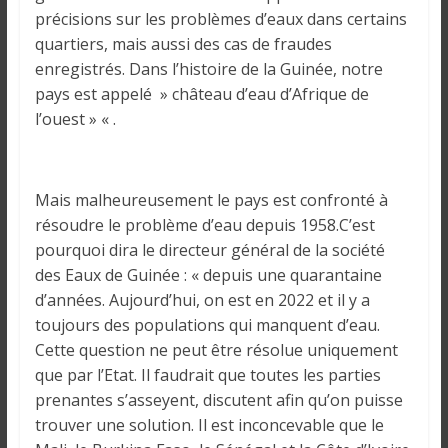
o
précisions sur les problèmes d’eaux dans certains
n
quartiers, mais aussi des cas de fraudes
s
enregistrés. Dans l’histoire de la Guinée, notre
G
pays est appelé » château d’eau d’Afrique de
é
l’ouest » « .
n
é
r
a
Mais malheureusement le pays est confronté à
l
résoudre le problème d’eau depuis 1958.C’est
e
pourquoi dira le directeur général de la société
s
des Eaux de Guinée : « depuis une quarantaine
s
d’années. Aujourd’hui, on est en 2022 et il y a
u
toujours des populations qui manquent d’eau.
r
Cette question ne peut être résolue uniquement
l
que par l’Etat. Il faudrait que toutes les parties
a
prenantes s’asseyent, discutent afin qu’on puisse
G
trouver une solution. Il est inconcevable que le
u