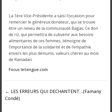
o
n
s
La 1ère Vice-Présidente a saisi l’occasion pour
G
remercier le généreux donateur, qui se trouve
é
être un neveu de la communauté Bagas. Ce don
n
de riz, qui permettra de subvenir aux besoins
é
alimentaires de ces femmes, témoigne de
r
l’importance de la solidarité et de l’empathie
a
envers les plus démunis, valeurs chères au mois
l
de Ramadan.
e
s
Focus letengue.com
s
u
r
l
←
LES ERREURS QUI DECHANTENT…(Famany
a
Condé)
G
u