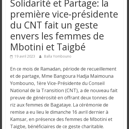
Solidarité et Partage: la
n
première vice-présidente
g
du CNT fait un geste
envers les femmes de
u
Mbotini et Taigbé
e
19 avril 2023
Balla Yombouno
I
En ce mois de Ramadan, période de recueillement
n
et de partage, Mme Bangoura Hadja Maimouna
f
Yombouno, 1ère Vice-Présidente du Conseil
o
National de la Transition (CNT), a de nouveau fait
r
preuve de générosité en offrant deux tonnes de
m
riz aux femmes de Bagataye. La cérémonie de
a
remise a eu lieu le dimanche 16 avril dernier à
t
Kamsar, en présence des femmes de Mbotini et
i
Taigbe, bénéficiaires de ce geste charitable.