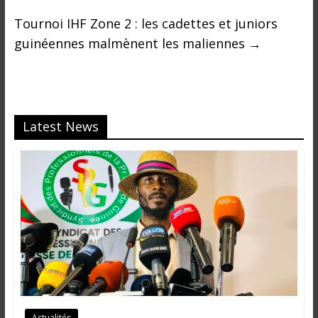
i
Tournoi IHF Zone 2 : les cadettes et juniors
n
é
guinéennes malmènent les maliennes
→
e
e
t
d
a
Latest News
n
s
l
e
m
o
n
d
e
Actualités