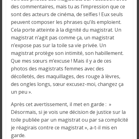
i
des commentaires, mais tu as l’impression que ce
n
sont des acteurs de cinéma, de selfies ! Eux seuls
é
peuvent composer les phrases qu’ils emploient.
e
Cela porte atteinte à la dignité du magistrat. Un
e
magistrat n’agit pas comme ça, un magistrat
t
n’expose pas sur la toile sa vie privée. Un
d
magistrat protège son intimité, son habillement.
a
Que mes sœurs m’excuse ! Mais il y a de ces
n
photos des magistrats femmes avec des
s
décolletés, des maquillages, des rouge à lèvres,
l
des ongles longs, sœur excusez-moi, changez ça
e
un peu ».
m
o
Après cet avertissement, il met en garde : »
n
Désormais, si je vois une décision de justice sur la
d
toile publiée par un magistrat ou par sa complicité
e
je réagirais contre ce magistrat », a-t-il mis en
garde.