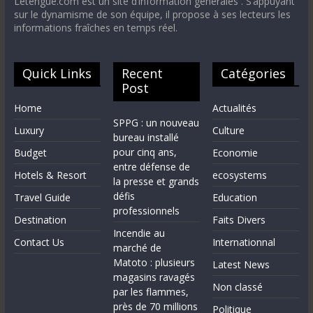
Letengue.com est un site d’information générales . S’appuyant
sur le dynamisme de son équipe, il propose à ses lecteurs les
informations fraîches en temps réel.
Quick Links
Recent
Catégories
Post
Home
Actualités
SPPG : un nouveau
Luxury
Culture
bureau installé
pour cinq ans,
Budget
Economie
entre défense de
Hotels & Resort
ecosystems
la presse et grands
défis
Travel Guide
Education
professionnels
Destination
Faits Divers
Incendie au
Contact Us
Internationnal
marché de
Matoto : plusieurs
Latest News
magasins ravagés
Non classé
par les flammes,
près de 70 millions
Politique