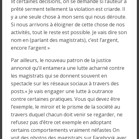
o
lit certaines décisions, on se demande si l’auteur a
n
prêté serment tellement la violation est criarde. Il
s
y a une seule chose à mon sens qui nous déroute.
G
Si nous arrivons à éloigner de cette chose de nos
é
activités, tout le reste est possible. Je vais dire son
n
nom en (parlant des magistrats), c’est l’argent,
é
encore l’argent »
r
a
Par ailleurs, le nouveau patron de la justice
l
annoncé qu’il entamera une lutte acharné contre
e
les magistrats qui se donnent souvent en
s
spectacle sur les réseaux sociaux à travers des
s
posts.« Je vais engager une lutte à outrance
u
contre certaines pratiques. Vous qui devez être
r
l’exemple, le miroir et le prisme de la société au
l
travers duquel chacun doit venir se regarder, ne
a
refusez pas d’être cet exemple en adoptant
G
certains comportements vraiment néfastes On
u
voit des photos des magistrats sur Facebook avec