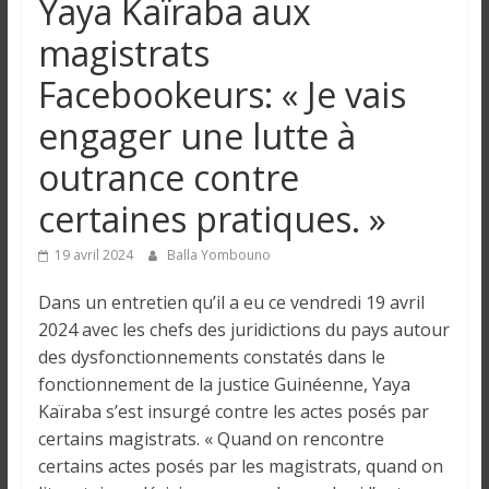
Yaya Kaïraba aux
n
magistrats
g
Facebookeurs: « Je vais
engager une lutte à
u
outrance contre
e
certaines pratiques. »
I
19 avril 2024
Balla Yombouno
n
Dans un entretien qu’il a eu ce vendredi 19 avril
f
2024 avec les chefs des juridictions du pays autour
o
des dysfonctionnements constatés dans le
r
fonctionnement de la justice Guinéenne, Yaya
m
a
Kaïraba s’est insurgé contre les actes posés par
t
certains magistrats. « Quand on rencontre
i
certains actes posés par les magistrats, quand on