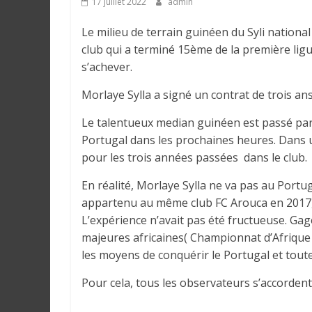
17 juillet 2022
admin
e
Le milieu de terrain guinéen du Syli nationa
I
club qui a terminé 15ème de la première ligu
n
s’achever.
f
Morlaye Sylla a signé un contrat de trois ans
o
r
Le talentueux median guinéen est passé par 
m
Portugal dans les prochaines heures. Dans un
a
pour les trois années passées dans le club.
t
i
En réalité, Morlaye Sylla ne va pas au Portug
o
appartenu au même club FC Arouca en 2017,
n
L’expérience n’avait pas été fructueuse. Ga
s
majeures africaines( Championnat d’Afrique e
G
les moyens de conquérir le Portugal et toute
é
Pour cela, tous les observateurs s’accordent 
n
é