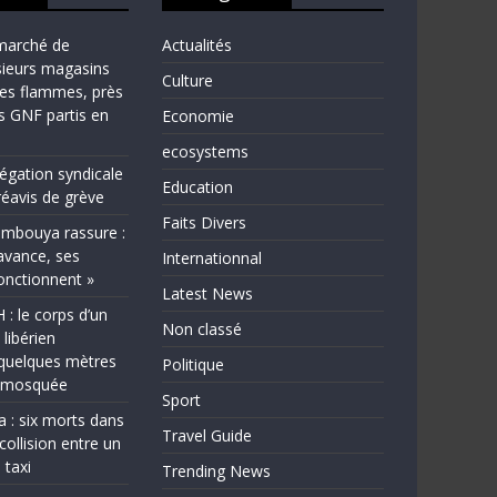
marché de
Actualités
sieurs magasins
Culture
les flammes, près
ns GNF partis en
Economie
ecosystems
légation syndicale
Education
éavis de grève
Faits Divers
bouya rassure :
avance, ses
Internationnal
fonctionnent »
Latest News
 le corps d’un
Non classé
 libérien
quelques mètres
Politique
e mosquée
Sport
a : six morts dans
Travel Guide
collision entre un
 taxi
Trending News