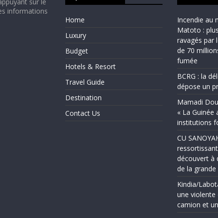
appuyant sur le
es informations
Home
Incendie au 
Matoto : plu
Luxury
ravagés par 
de 70 millio
Budget
fumée
Hotels & Resort
BCRG : la dé
Travel Guide
dépose un pr
Destination
Mamadi Doum
« La Guinée 
Contact Us
institutions 
CU SANOYAH :
ressortissant
découvert à 
de la grand
Kindia/Labot
une violente 
camion et un