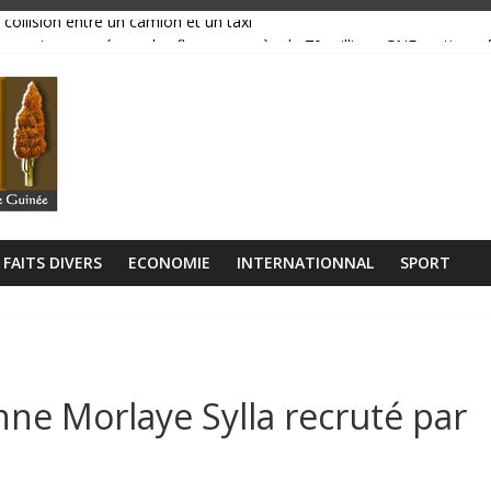
 collision entre un camion et un taxi
magasins ravagés par les flammes, près de 70 millions GNF partis en
réavis de grève
ance, ses institutions fonctionnent »
libérien découvert à quelques mètres de la grande mosquée
FAITS DIVERS
ECONOMIE
INTERNATIONNAL
SPORT
nne Morlaye Sylla recruté par