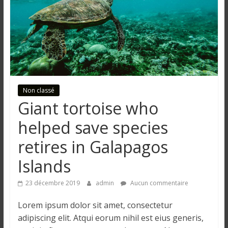
n
g
u
e
Non classé
Giant tortoise who
I
helped save species
n
retires in Galapagos
f
o
Islands
r
m
23 décembre 2019
admin
Aucun commentaire
a
t
Lorem ipsum dolor sit amet, consectetur
i
adipiscing elit. Atqui eorum nihil est eius generis,