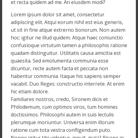
et recta quidem ad me. An eiusdem modi?
i
n
Lorem ipsum dolor sit amet, consectetur
é
adipiscing elit. Atqui eorum nihil est eius generis,
e
ut sit in fine atque extrerno bonorum. Non autem
e
hoc: igitur ne illud quidem. Atque haec coniunctio
t
confusioque virtutum tamen a philosophis ratione
d
quadam distinguitur. Utilitatis causa amicitia est
a
quaesita. Sed emolumenta communia esse
n
dicuntur, recte autem facta et peccata non
s
habentur communia. Itaque his sapiens semper
l
vacabit. Duo Reges: constructio interrete. At enim
e
m
hic etiam dolore.
o
Familiares nostros, credo, Sironem dicis et
n
Philodemum, cum optimos viros, tum homines
d
doctissimos. Philosophi autem in suis lectulis
e
plerumque moriuntur. Universa enim illorum
ratione cum tota vestra confligendum puto.
Nonne igitur tibi videntur, inquit, mala? Pisone in