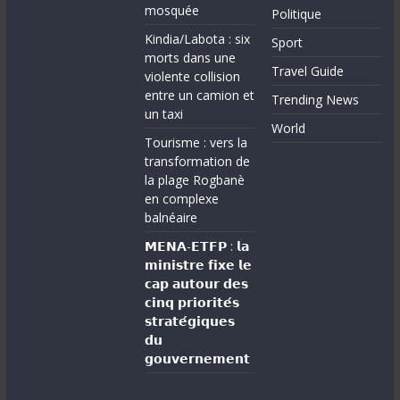
mosquée
Politique
Kindia/Labota : six
Sport
morts dans une
Travel Guide
violente collision
entre un camion et
Trending News
un taxi
World
Tourisme : vers la
transformation de
la plage Rogbanè
en complexe
balnéaire
𝗠𝗘𝗡𝗔-𝗘𝗧𝗙𝗣 : 𝗹𝗮
𝗺𝗶𝗻𝗶𝘀𝘁𝗿𝗲 𝗳𝗶𝘅𝗲 𝗹𝗲
𝗰𝗮𝗽 𝗮𝘂𝘁𝗼𝘂𝗿 𝗱𝗲𝘀
𝗰𝗶𝗻𝗾 𝗽𝗿𝗶𝗼𝗿𝗶𝘁𝗲́𝘀
𝘀𝘁𝗿𝗮𝘁𝗲́𝗴𝗶𝗾𝘂𝗲𝘀
𝗱𝘂
𝗴𝗼𝘂𝘃𝗲𝗿𝗻𝗲𝗺𝗲𝗻𝘁