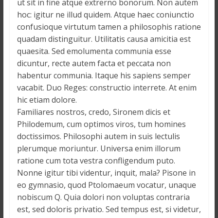
o
ut sit in fine atque extrerno bonorum. Non autem
n
hoc: igitur ne illud quidem. Atque haec coniunctio
s
confusioque virtutum tamen a philosophis ratione
G
quadam distinguitur. Utilitatis causa amicitia est
é
quaesita. Sed emolumenta communia esse
n
dicuntur, recte autem facta et peccata non
é
habentur communia. Itaque his sapiens semper
r
vacabit. Duo Reges: constructio interrete. At enim
a
hic etiam dolore.
l
Familiares nostros, credo, Sironem dicis et
e
Philodemum, cum optimos viros, tum homines
s
doctissimos. Philosophi autem in suis lectulis
s
plerumque moriuntur. Universa enim illorum
u
ratione cum tota vestra confligendum puto.
r
Nonne igitur tibi videntur, inquit, mala? Pisone in
l
eo gymnasio, quod Ptolomaeum vocatur, unaque
a
nobiscum Q. Quia dolori non voluptas contraria
G
est, sed doloris privatio. Sed tempus est, si videtur,
u