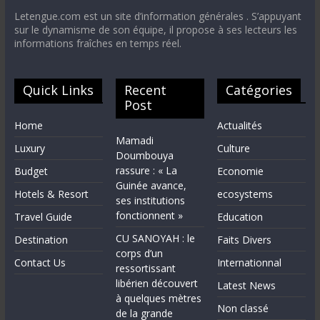
Letengue.com est un site d’information générales . S’appuyant
sur le dynamisme de son équipe, il propose à ses lecteurs les
informations fraîches en temps réel.
Quick Links
Recent
Catégories
Post
Home
Actualités
Mamadi
Luxury
Culture
Doumbouya
rassure : « La
Budget
Economie
Guinée avance,
Hotels & Resort
ecosystems
ses institutions
fonctionnent »
Travel Guide
Education
CU SANOYAH : le
Destination
Faits Divers
corps d’un
Contact Us
Internationnal
ressortissant
libérien découvert
Latest News
à quelques mètres
Non classé
de la grande