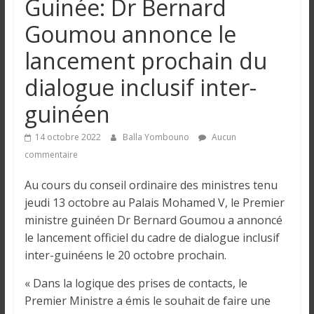
Guinée: Dr Bernard
n
Goumou annonce le
g
lancement prochain du
dialogue inclusif inter-
u
guinéen
e
14 octobre 2022
Balla Yombouno
Aucun
commentaire
I
n
Au cours du conseil ordinaire des ministres tenu
f
jeudi 13 octobre au Palais Mohamed V, le Premier
o
ministre guinéen Dr Bernard Goumou a annoncé
r
le lancement officiel du cadre de dialogue inclusif
m
inter-guinéens le 20 octobre prochain.
a
t
« Dans la logique des prises de contacts, le
i
Premier Ministre a émis le souhait de faire une