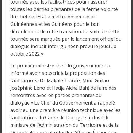
o
tournée avec les facilitatrices pour rassurer
n
toutes les parties prenantes de la ferme volonté
s
du Chef de l’État à mettre ensemble les
G
Guinéennes et les Guinéens pour le bon
é
déroulement de cette transition. La suite de cette
n
tournée sera marquée par le lancement officiel du
é
dialogue inclusif inter-guinéen prévu le jeudi 20
r
octobre 2022 »
a
l
Le premier ministre chef du gouvernement a
e
informé avoir souscrit à la proposition des
s
facilitatrices (Dr Makalé Traoré, Mme Guilao
s
Joséphine Léno et Hadja Aicha Bah) de faire des
u
rencontres avec les parties prenantes au
r
dialogue.« Le Chef du Gouvernement a rappelé
l
avoir eu une première réunion technique avec les
a
facilitatrices du Cadre de Dialogue Inclusif, le
G
ministre de l’Administration du Territoire et de la
u
Décentralisation et celui des Affaires Étrangères,