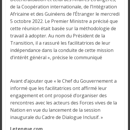
i
de la Coopération internationale, de l’Intégration
n
Africaine et des Guinéens de l’Étranger le mercredi
é
5 octobre 2022. Le Premier Ministre a précisé que
e
cette réunion était basée sur la méthodologie de
e
travail à adopter. Au nom du Président de la
t
Transition, il a rassuré les facilitatrices de leur
d
indépendance dans la conduite de cette mission
a
d’intérêt général », précise le communiqué
n
s
l
e
Avant d’ajouter que « le Chef du Gouvernement a
m
informé que les facilitatrices ont affirmé leur
o
engagement et ont proposé d’organiser des
n
rencontres avec les acteurs des Forces vives de la
d
Nation en vue du lancement de la session
e
inaugurale du Cadre de Dialogue Inclusif. »
Letengue.com